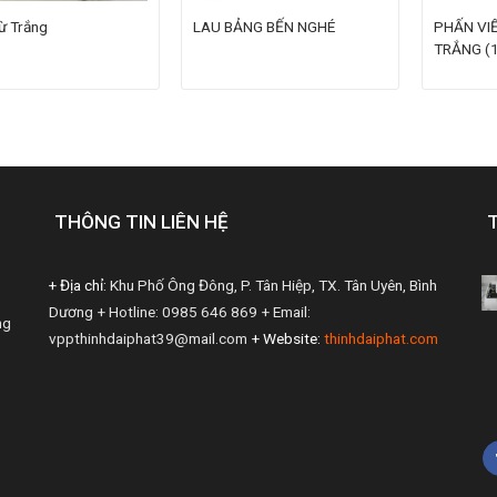
ừ Trắng
LAU BẢNG BẾN NGHÉ
PHẤN VI
TRẮNG (1
THÔNG TIN LIÊN HỆ
+ Địa chỉ:
Khu Phố Ông Đông, P. Tân Hiệp, TX. Tân Uyên, Bình
Dương
+ Hotline: 0985 646 869
+ Email:
ng
vppthinhdaiphat39@mail.com
+ Website:
thinhdaiphat.com