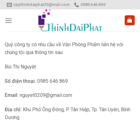
Skip
vppthinhdaiphat39@mail.com
0985 646 869
to
content
Quý công ty có nhu cầu về Văn Phòng Phẩm liên hệ với
chúng tôi qua thông tin sau:
Bùi Thị Nguyệt
Số điện thoại:
0985 646 869
Email:
nguyet0209@gmail.com
Địa chỉ:
Khu Phố Ông Đông, P. Tân Hiệp, Tp. Tân Uyên, Bình
Dương