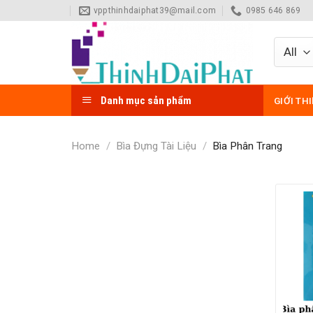
Skip
vppthinhdaiphat39@mail.com
0985 646 869
to
content
Danh mục sản phẩm
GIỚI TH
Home
/
Bìa Đựng Tài Liệu
/
Bìa Phân Trang