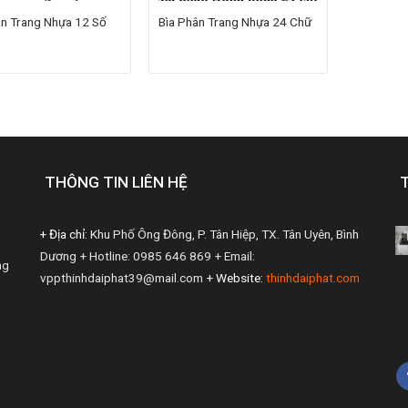
ân Trang Nhựa 12 Số
Bìa Phân Trang Nhựa 24 Chữ
THÔNG TIN LIÊN HỆ
+ Địa chỉ:
Khu Phố Ông Đông, P. Tân Hiệp, TX. Tân Uyên, Bình
Dương
+ Hotline: 0985 646 869
+ Email:
ng
vppthinhdaiphat39@mail.com
+ Website:
thinhdaiphat.com