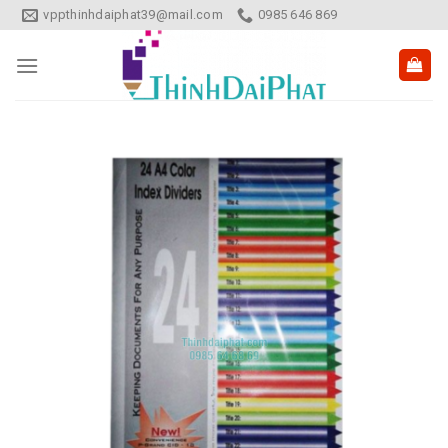
Skip
vppthinhdaiphat39@mail.com
0985 646 869
to
content