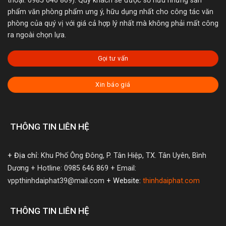
thoại: 0985 646 869). Quý khách sẽ được sở hữu những sản
phẩm văn phòng phẩm ưng ý, hữu dụng nhất cho công tác văn
phòng của quý vị với giá cả hợp lý nhất mà không phải mất công
ra ngoài chọn lựa.
Gọi tư vấn
Xin báo giá
THÔNG TIN LIÊN HỆ
+ Địa chỉ:
Khu Phố Ông Đông, P. Tân Hiệp, TX. Tân Uyên, Bình
Dương
+ Hotline: 0985 646 869
+ Email:
vppthinhdaiphat39@mail.com
+ Website:
thinhdaiphat.com
THÔNG TIN LIÊN HỆ