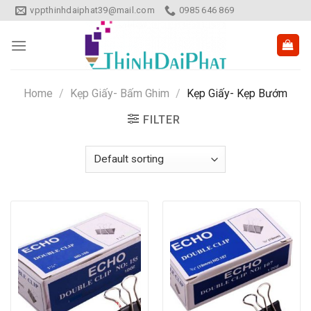
Skip
vppthinhdaiphat39@mail.com
0985 646 869
to
content
Home
/
Kẹp Giấy- Bấm Ghim
/
Kẹp Giấy- Kẹp Bướm
FILTER