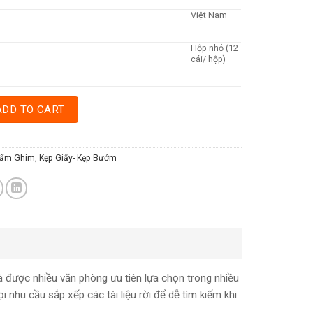
Việt Nam
Hộp nhỏ (12
cái/ hộp)
51MM quantity
ADD TO CART
Bấm Ghim
,
Kẹp Giấy- Kẹp Bướm
được nhiều văn phòng ưu tiên lựa chọn trong nhiều
i nhu cầu sắp xếp các tài liệu rời để dễ tìm kiếm khi