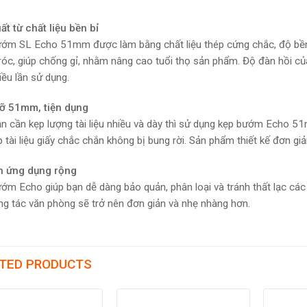
ất từ chất liệu bền bỉ
ớm SL Echo 51mm được làm bằng chất liệu thép cứng chắc, độ bền 
róc, giúp chống gỉ, nhằm nâng cao tuổi thọ sản phẩm. Độ đàn hồi của 
iều lần sử dụng.
cỡ 51mm, tiện dụng
n cần kẹp lượng tài liệu nhiều và dày thì sử dụng kẹp bướm Echo 51m
p tài liệu giấy chắc chắn không bị bung rời. Sản phẩm thiết kế đơn gi
h ứng dụng rộng
ớm Echo giúp bạn dễ dàng bảo quản, phân loại và tránh thất lạc các liê
g tác văn phòng sẽ trở nên đơn giản và nhẹ nhàng hơn.
TED PRODUCTS