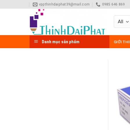
Skip
vppthinhdaiphat39@mail.com
0985 646 869
to
content
Danh mục sản phẩm
GIỚI TH