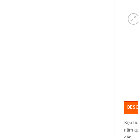
DESC
Kẹp bư
năm qu
cần.