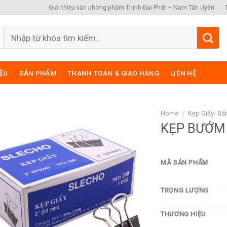
Giới thiệu văn phòng phẩm Thịnh Đại Phát – Nam Tân Uyên
Search
for:
IỆU
SẢN PHẨM
THANH TOÁN & GIAO HÀNG
LIÊN HỆ
Home
/
Kẹp Giấy- B
KẸP BƯỚM
MÃ SẢN PHẨM
TRỌNG LƯỢNG
THƯƠNG HIỆU