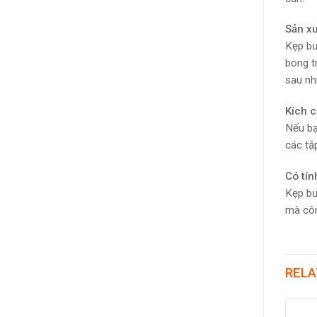
Sản xu
Kẹp bư
bong t
sau nh
Kích 
Nếu bạ
các tậ
Có tín
Kẹp bư
mà côn
RELA