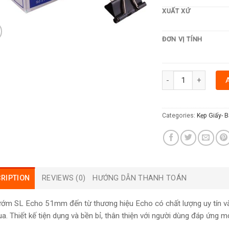
XUẤT XỨ
ĐƠN VỊ TÍNH
KẸP BƯỚM SL ECHO 
Categories:
Kẹp Giấy- 
RIPTION
REVIEWS (0)
HƯỚNG DẪN THANH TOÁN
ớm SL Echo 51mm đến từ thương hiệu Echo có chất lượng uy tín và 
a. Thiết kế tiện dụng và bền bỉ, thân thiện với người dùng đáp ứng mọ