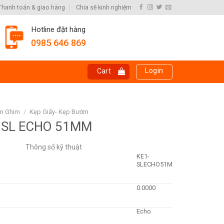
Thanh toán & giao hàng
Chia sẽ kinh nghiệm
Hotline đặt hàng
0985 646 869
Login
Cart
ấm Ghim
/
Kẹp Giấy- Kẹp Bướm
 SL ECHO 51MM
Thông số kỹ thuật
KE1-
SLECHO51M
0.0000
Echo