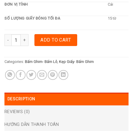
ĐƠN VỊ TÍNH
Cái
SỐ LƯỢNG GIẤY ĐÓNG TỐI ĐA
15 tờ
BẤM KIM SỐ 3 KW-TRIO (CHÍNH HÃNG) quantity
ADD TO CART
Categories:
Bấm Ghim- Bấm Lỗ
,
Kẹp Giấy- Bấm Ghim
DESCRIPTION
REVIEWS (0)
HƯỚNG DẪN THANH TOÁN