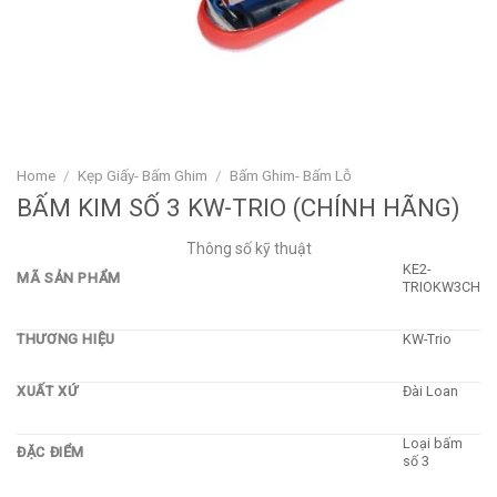
Home
/
Kẹp Giấy- Bấm Ghim
/
Bấm Ghim- Bấm Lỗ
BẤM KIM SỐ 3 KW-TRIO (CHÍNH HÃNG)
Thông số kỹ thuật
KE2-
MÃ SẢN PHẨM
TRIOKW3CH
THƯƠNG HIỆU
KW-Trio
XUẤT XỨ
Đài Loan
Loại bấm
ĐẶC ĐIỂM
số 3