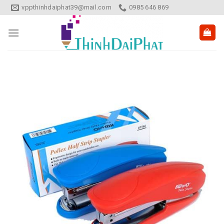
Skip
vppthinhdaiphat39@mail.com
0985 646 869
to
content