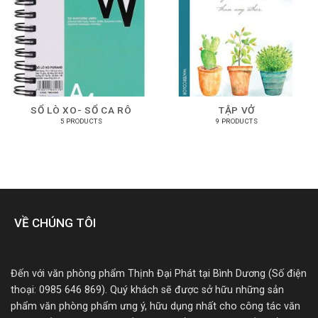
SỔ LÒ XO- SỔ CA RÔ
TẬP VỞ
5 PRODUCTS
9 PRODUCTS
VỀ CHÚNG TÔI
Đến với văn phòng phẩm Thịnh Đại Phát tại Bình Dương (Số điện
thoại: 0985 646 869). Quý khách sẽ được sở hữu những sản
phẩm văn phòng phẩm ưng ý, hữu dụng nhất cho công tác văn