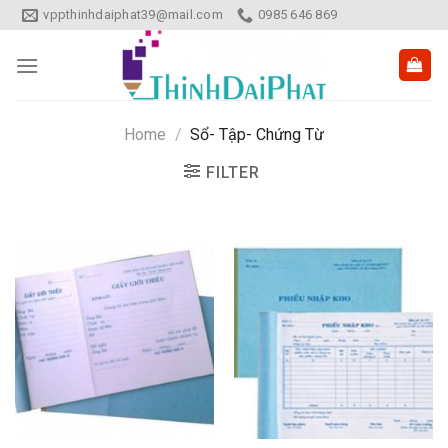
Skip
vppthinhdaiphat39@mail.com
0985 646 869
to
content
Home
/
Sổ- Tập- Chứng Từ
FILTER