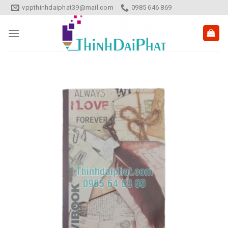
Skip
vppthinhdaiphat39@mail.com
0985 646 869
to
content