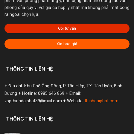
phẩm văn phòng phẩm ưng ý, hữu dụng nhất cho công tác văn
phòng của quý vị với giá cả hợp lý nhất mà không phải mất công
ra ngoài chọn lựa.
Gọi tư vấn
Xin báo giá
THÔNG TIN LIÊN HỆ
+ Địa chỉ:
Khu Phố Ông Đông, P. Tân Hiệp, TX. Tân Uyên, Bình
Dương
+ Hotline: 0985 646 869
+ Email:
vppthinhdaiphat39@mail.com
+ Website:
thinhdaiphat.com
THÔNG TIN LIÊN HỆ