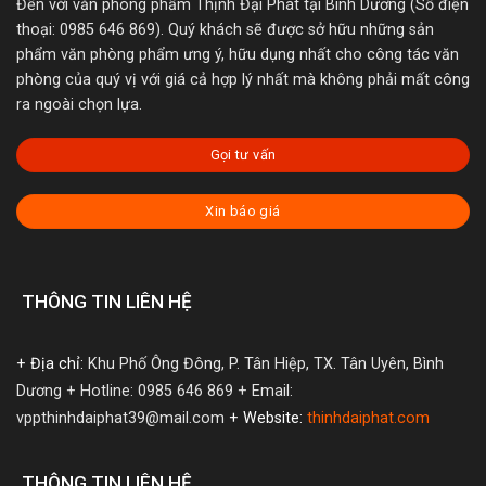
Đến với văn phòng phẩm Thịnh Đại Phát tại Bình Dương (Số điện
thoại: 0985 646 869). Quý khách sẽ được sở hữu những sản
phẩm văn phòng phẩm ưng ý, hữu dụng nhất cho công tác văn
phòng của quý vị với giá cả hợp lý nhất mà không phải mất công
ra ngoài chọn lựa.
Gọi tư vấn
Xin báo giá
THÔNG TIN LIÊN HỆ
+ Địa chỉ:
Khu Phố Ông Đông, P. Tân Hiệp, TX. Tân Uyên, Bình
Dương
+ Hotline: 0985 646 869
+ Email:
vppthinhdaiphat39@mail.com
+ Website:
thinhdaiphat.com
THÔNG TIN LIÊN HỆ