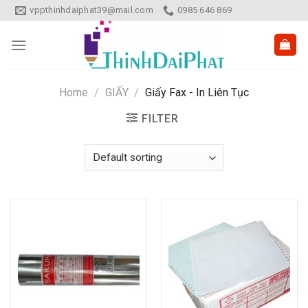
Skip
vppthinhdaiphat39@mail.com
0985 646 869
to
content
Home
/
GIẤY
/
Giấy Fax - In Liên Tục
FILTER