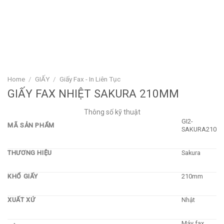
Home
/
GIẤY
/
Giấy Fax - In Liên Tục
GIẤY FAX NHIỆT SAKURA 210MM
Thông số kỹ thuật
GI2-
MÃ SẢN PHẨM
SAKURA210
THƯƠNG HIỆU
Sakura
KHỔ GIẤY
210mm
XUẤT XỨ
Nhật
Máy fax