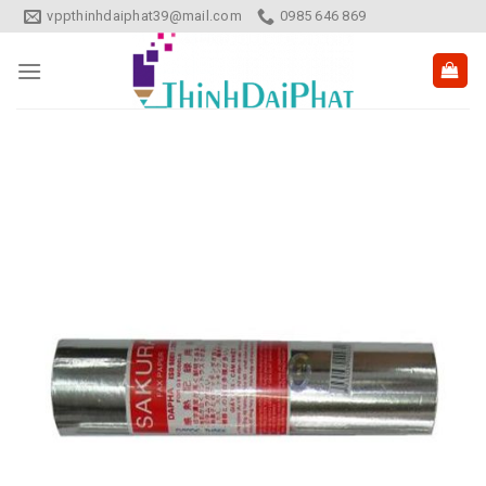
Skip
vppthinhdaiphat39@mail.com
0985 646 869
to
content