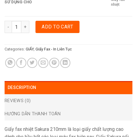
SỬ DỤNG CHO
nhiệt
GIẤY FAX NHIỆT SAKURA 210MM quantity
ADD TO CART
Categories:
GIẤY
,
Giấy Fax - In Liên Tục
DESCRIPTION
REVIEWS (0)
HƯỚNG DẪN THANH TOÁN
Giấy fax nhiệt Sakura 210mm là loại giấy chất lượng cao
dành cho hầu hết các loại máy fax hiện nay. Giấy Sakura nổi