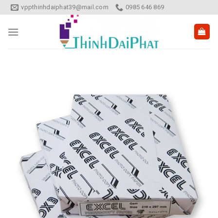
Skip
vppthinhdaiphat39@mail.com
0985 646 869
to
content