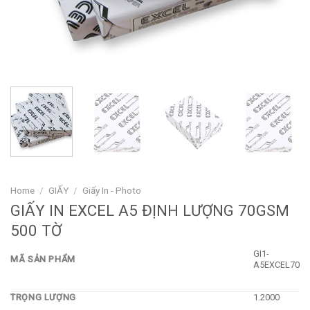
Home
/
GIẤY
/
Giấy In - Photo
GIẤY IN EXCEL A5 ĐỊNH LƯỢNG 70GSM
500 TỜ
GI1-
MÃ SẢN PHẨM
A5EXCEL70
TRỌNG LƯỢNG
1.2000