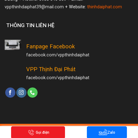
vppthinhdaiphat39@mail.com
+ Website:
thinhdaiphat.com
THÔNG TIN LIÊN HỆ
Fanpage Facebook
facebook.com/vppthinhdaiphat
VPP Thịnh Đại Phát
facebook.com/vppthinhdaiphat
Copyright 2026 ©
Hamrongmedia.com
Gọi điện
Zalo