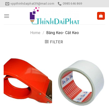
Skip
vppthinhdaiphat39@mail.com
0985 646 869
to
content
Home
/
Băng Keo- Cắt Keo
FILTER