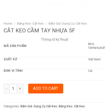
Home
/
Băng Keo- Cắt Keo
/
Bấm Giá- Dụng Cụ Cắt Keo
CẮT KEO CẦM TAY NHỰA 5F
Thông số kỹ thuật
BK4-
MÃ SẢN PHẨM
TAYNHUA5F
XUẤT XỨ
Việt Nam
ĐƠN VỊ TÍNH
Cái
CẮT KEO CẦM TAY NHỰA 5F quantity
ADD TO CART
Categories:
Bấm Giá- Dụng Cụ Cắt Keo
,
Băng Keo- Cắt Keo