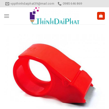
Skip
vppthinhdaiphat39@mail.com
0985 646 869
to
content