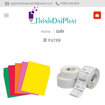
Skip
vppthinhdaiphat39@mail.com
0985 646 869
to
content
Home
/
GIẤY
FILTER