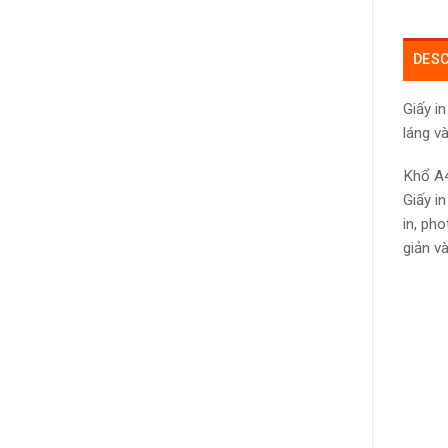
DESC
Giấy i
láng v
Khổ A4
Giấy i
in, ph
giản v