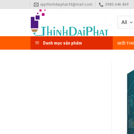
Skip
vppthinhdaiphat39@mail.com
0985 646 869
to
content
Danh mục sản phẩm
GIỚI TH