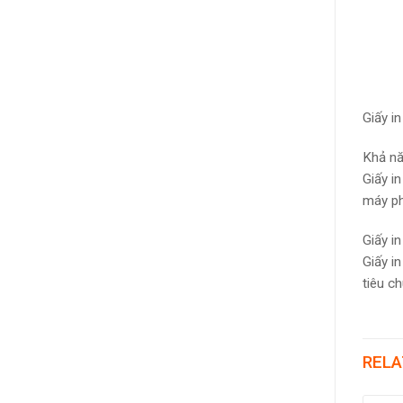
Giấy i
Khả nă
Giấy i
máy ph
Giấy i
Giấy i
tiêu c
RELA