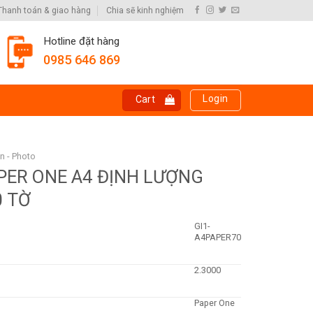
Thanh toán & giao hàng
Chia sẽ kinh nghiệm
Hotline đặt hàng
0985 646 869
Login
Cart
In - Photo
APER ONE A4 ĐỊNH LƯỢNG
0 TỜ
GI1-
A4PAPER70
2.3000
Paper One