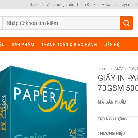
Giới thiệu văn phòng phẩm Thịnh Đại Phát – Nam Tân Uyên
Search
for:
IỆU
SẢN PHẨM
THANH TOÁN & GIAO HÀNG
LIÊN HỆ
Home
/
GIẤY
/
Giấy 
GIẤY IN P
70GSM 50
MÃ SẢN PHẨM
TRỌNG LƯỢNG
THƯƠNG HIỆU