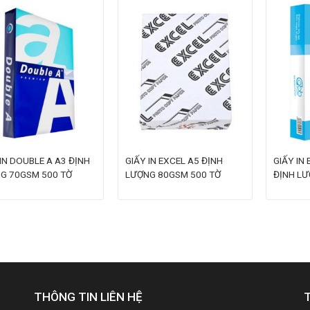
IN DOUBLE A A3 ĐỊNH
GIẤY IN EXCEL A5 ĐỊNH
GIẤY IN
G 70GSM 500 TỜ
LƯỢNG 80GSM 500 TỜ
ĐỊNH LƯ
THÔNG TIN LIÊN HỆ