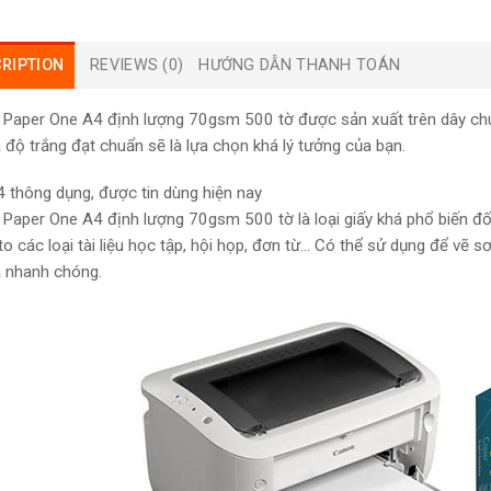
RIPTION
REVIEWS (0)
HƯỚNG DẪN THANH TOÁN
n Paper One A4 định lượng 70gsm 500 tờ được sản xuất trên dây chu
à độ trắng đạt chuẩn sẽ là lựa chọn khá lý tưởng của bạn.
 thông dụng, được tin dùng hiện nay
n Paper One A4 định lượng 70gsm 500 tờ là loại giấy khá phổ biến đối 
oto các loại tài liệu học tập, hội họp, đơn từ… Có thể sử dụng để vẽ
à nhanh chóng.