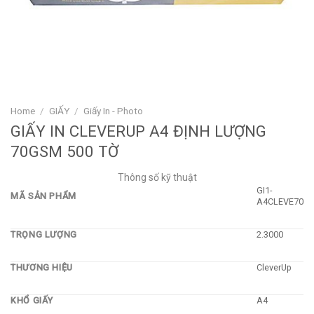
Home
/
GIẤY
/
Giấy In - Photo
GIẤY IN CLEVERUP A4 ĐỊNH LƯỢNG
70GSM 500 TỜ
Thông số kỹ thuật
GI1-
MÃ SẢN PHẨM
A4CLEVE70
TRỌNG LƯỢNG
2.3000
THƯƠNG HIỆU
CleverUp
KHỔ GIẤY
A4