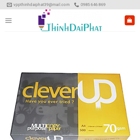
Skip
vppthinhdaiphat39@mail.com
0985 646 869
to
content