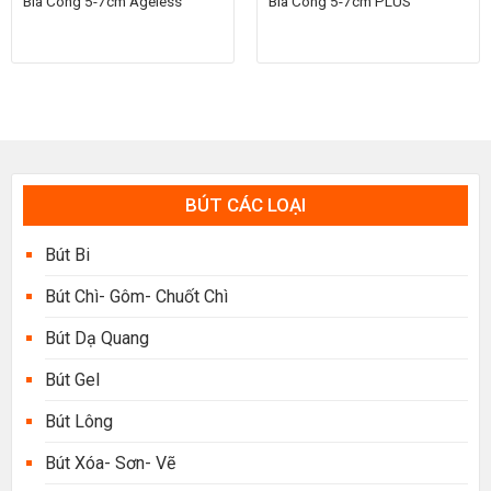
Bìa Còng 5-7cm Ageless
Bìa Còng 5-7cm PLUS
BÚT CÁC LOẠI
Bút Bi
Bút Chì- Gôm- Chuốt Chì
Bút Dạ Quang
Bút Gel
Bút Lông
Bút Xóa- Sơn- Vẽ