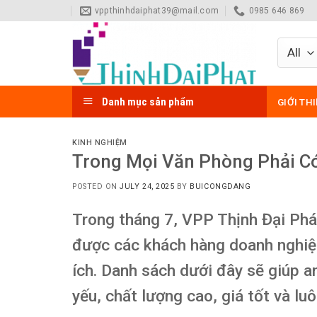
Skip
vppthinhdaiphat39@mail.com
0985 646 869
to
content
Danh mục sản phẩm
GIỚI TH
KINH NGHIỆM
Trong Mọi Văn Phòng Phải C
POSTED ON
JULY 24, 2025
BY
BUICONGDANG
Trong tháng 7, VPP Thịnh Đại Phá
được các khách hàng doanh nghiệp
ích. Danh sách dưới đây sẽ giúp 
yếu, chất lượng cao, giá tốt và lu