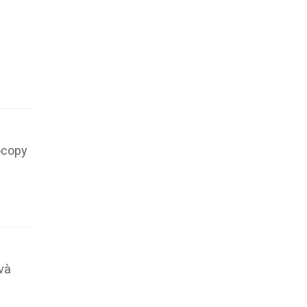
ocopy
và