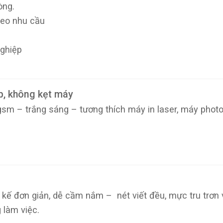
òng.
heo nhu cầu
nghiệp
ẹp, không kẹt máy
gsm – trắng sáng – tương thích máy in laser, máy phot
 kế đơn giản, dễ cầm nắm – nét viết đều, mực tru trơn 
 làm việc.