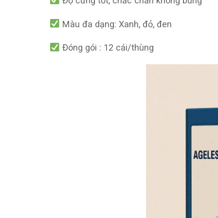
Độ cứng tốt, chắc chắn không bung
Màu đa dạng: Xanh, đỏ, đen
Đóng gói
: 12 cái/thùng