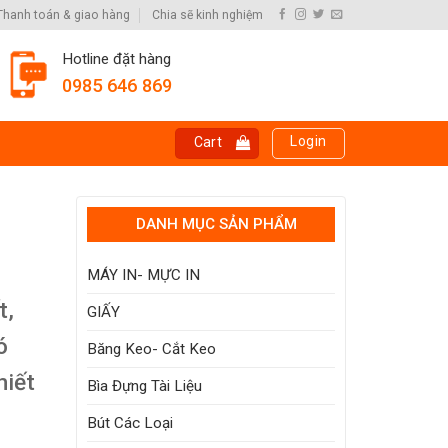
Thanh toán & giao hàng
Chia sẽ kinh nghiệm
Hotline đặt hàng
0985 646 869
Login
Cart
DANH MỤC SẢN PHẨM
MÁY IN- MỰC IN
t,
GIẤY
ó
Băng Keo- Cắt Keo
hiết
Bìa Đựng Tài Liệu
Bút Các Loại