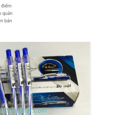
ô điểm
o quản
ên bản