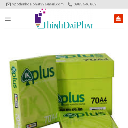
Skip
vppthinhdaiphat39@mail.com
0985 646 869
to
content