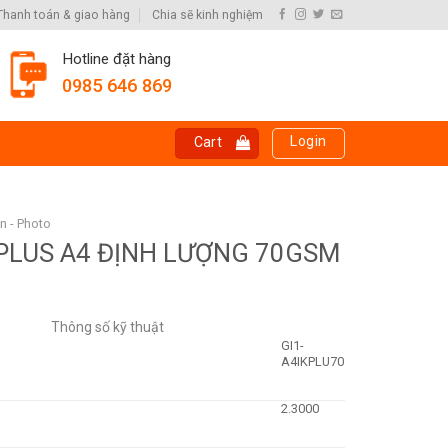
Thanh toán & giao hàng
Chia sẽ kinh nghiệm
Hotline đặt hàng
0985 646 869
Login
Cart
In - Photo
K PLUS A4 ĐỊNH LƯỢNG 70GSM
Thông số kỹ thuật
GI1-
A4IKPLU70
2.3000