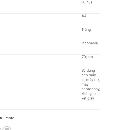
IK Plus
A4
Trắng
Indonesia
70gsm
Sử dụng
cho máy
in, máy fax,
máy
photocopy,
không lo
kẹt giấy
In - Photo