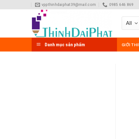
Skip
vppthinhdaiphat39@mail.com
0985 646 869
to
content
Danh mục sản phẩm
GIỚI TH