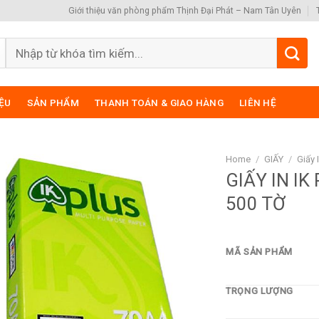
Giới thiệu văn phòng phẩm Thịnh Đại Phát – Nam Tân Uyên
Search
for:
IỆU
SẢN PHẨM
THANH TOÁN & GIAO HÀNG
LIÊN HỆ
Home
/
GIẤY
/
Giấy 
GIẤY IN I
500 TỜ
MÃ SẢN PHẨM
TRỌNG LƯỢNG