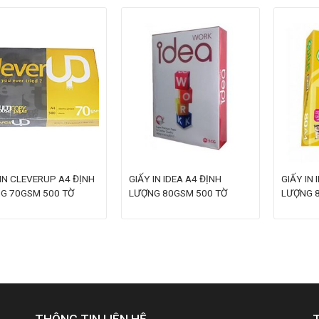
 IN CLEVERUP A4 ĐỊNH
GIẤY IN IDEA A4 ĐỊNH
GIẤY IN 
G 70GSM 500 TỜ
LƯỢNG 80GSM 500 TỜ
LƯỢNG 
THÔNG TIN LIÊN HỆ