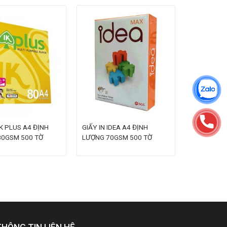
IK PLUS A4 ĐỊNH
GIẤY IN IDEA A4 ĐỊNH
80GSM 500 TỜ
LƯỢNG 70GSM 500 TỜ
THÔNG TIN LIÊN HỆ