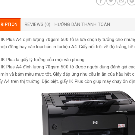
RIPTION
REVIEWS (0)
HƯỚNG DẪN THANH TOÁN
n IK Plus A4 định lượng 70gsm 500 tờ là lựa chọn lý tưởng cho những
ợp đồng hay các loại bản in tài liệu A4. Giấy nổi trội về độ trắng, b
n IK Plus là giấy lý tưởng của mọi văn phòng
n IK Plus A4 định lượng 70gsm 500 tờ được người dùng đánh giá cao n
 mịn và bám màu mực tốt. Giấy đáp ứng nhu cầu in ấn của hầu hết c
y A4 trên thị trường. Đặc biệt, giấy IK Plus còn giúp máy chạy ổn định