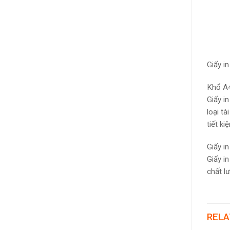
Giấy i
Khổ A4
Giấy i
loại t
tiết ki
Giấy in
Giấy i
chất l
RELA