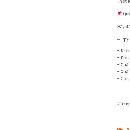
Thiết 
Quý
Hãy đá
– Thô
– Kích
– Đóng
– Chất
– Xuất
– Công
#Tamp
RELA