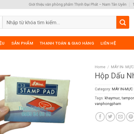
Giới thiệu văn phòng phẩm Thịnh Đại Phát – Nam Tân Uyên
Search
for:
IỆU
SẢN PHẨM
THANH TOÁN & GIAO HÀNG
LIÊN HỆ
Home
/
MÁY IN- MỰC
Hộp Dấu Nh
Category:
MÁY IN-MỰC 
Tags:
khaymuc
,
tampon
vanphongpham