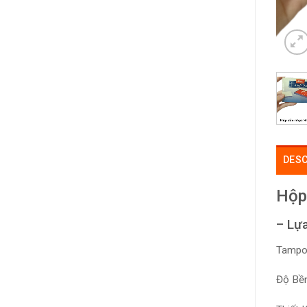
DESC
Hộp
– Lự
Tampon
Độ Bền