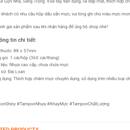
Kế Gọn Nhẹ, Sang Trọng: Vừa tay, tiện dụng, và đẹp mắt, thích hợp c
 khách có nhu cầu hộp dấu sẵn mực, vui lòng ghi chú màu mực mon
nh giá sản phẩm sau khi nhận hàng để ủng hộ shop nhé!
ng tin chi tiết:
 thước: 88 x 57mm
 gói: 1 cái/hộp (360 cái/thùng)
 liệu: Nhựa cao cấp, chưa chứa mực
 xứ: Đài Loan
 dụng: Thích hợp châm mực chuyên dụng, sử dụng trên nhiều loại chấ
onShiny #TamponNhựa #KhayMực #TamponChấtLượng
TED PRODUCTS