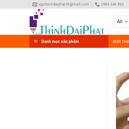
Skip
vppthinhdaiphat39@mail.com
0985 646 869
to
content
Danh mục sản phẩm
GIỚI TH