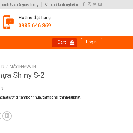
Thanh toán & giao hàng
Chia sẽ kinh nghiệm
Hotline đặt hàng
0985 646 869
Login
Cart
 IN
/
MÁY IN-MỰC IN
ựa Shiny S-2
IN
chấtlượng
,
tamponnhua
,
tampons
,
thinhdaiphat
,