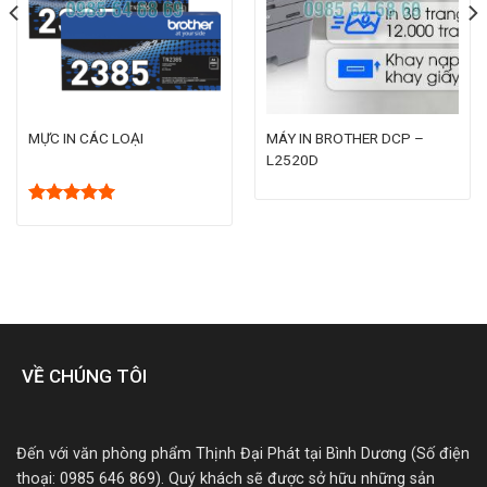
MỰC IN CÁC LOẠI
MÁY IN BROTHER DCP –
L2520D
Rated
5.00
out of 5
VỀ CHÚNG TÔI
Đến với văn phòng phẩm Thịnh Đại Phát tại Bình Dương (Số điện
thoại: 0985 646 869). Quý khách sẽ được sở hữu những sản