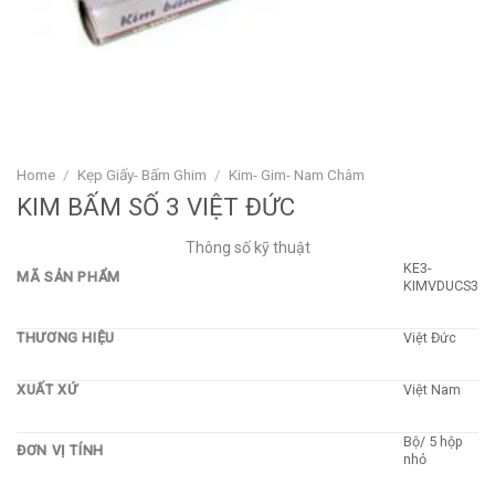
Home
/
Kẹp Giấy- Bấm Ghim
/
Kim- Gim- Nam Châm
KIM BẤM SỐ 3 VIỆT ĐỨC
Thông số kỹ thuật
KE3-
MÃ SẢN PHẨM
KIMVDUCS3
THƯƠNG HIỆU
Việt Đức
XUẤT XỨ
Việt Nam
Bộ/ 5 hộp
ĐƠN VỊ TÍNH
nhỏ