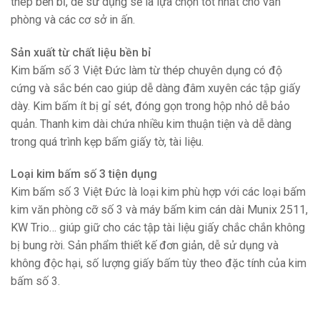
thép bền bỉ, dễ sử dụng sẽ là lựa chọn tốt nhất cho văn
phòng và các cơ sở in ấn.
Sản xuất từ chất liệu bền bỉ
Kim bấm số 3 Việt Đức làm từ thép chuyên dụng có độ
cứng và sắc bén cao giúp dễ dàng đâm xuyên các tập giấy
dày. Kim bấm ít bị gỉ sét, đóng gọn trong hộp nhỏ dễ bảo
quản. Thanh kim dài chứa nhiều kim thuận tiện và dễ dàng
trong quá trình kẹp bấm giấy tờ, tài liệu.
Loại kim bấm số 3 tiện dụng
Kim bấm số 3 Việt Đức là loại kim phù hợp với các loại bấm
kim văn phòng cỡ số 3 và máy bấm kim cán dài Munix 2511,
KW Trio… giúp giữ cho các tập tài liệu giấy chắc chắn không
bị bung rời. Sản phẩm thiết kế đơn giản, dễ sử dụng và
không độc hại, số lượng giấy bấm tùy theo đặc tính của kim
bấm số 3.