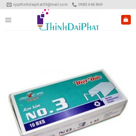
Skip
vppthinhdaiphat39@mail.com
0985 646 869
to
content