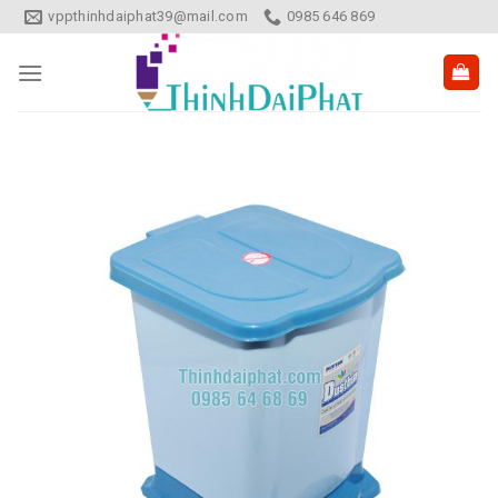
Skip
vppthinhdaiphat39@mail.com
0985 646 869
to
content