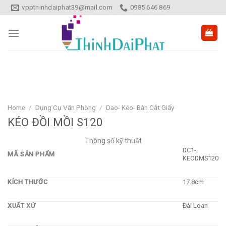
Skip
vppthinhdaiphat39@mail.com
0985 646 869
to
content
Home
/
Dụng Cụ Văn Phòng
/
Dao- Kéo- Bàn Cắt Giấy
KÉO ĐỒI MỒI S120
Thông số kỹ thuật
DC1-
MÃ SẢN PHẨM
KEODMS120
KÍCH THƯỚC
17.8cm
XUẤT XỨ
Đài Loan