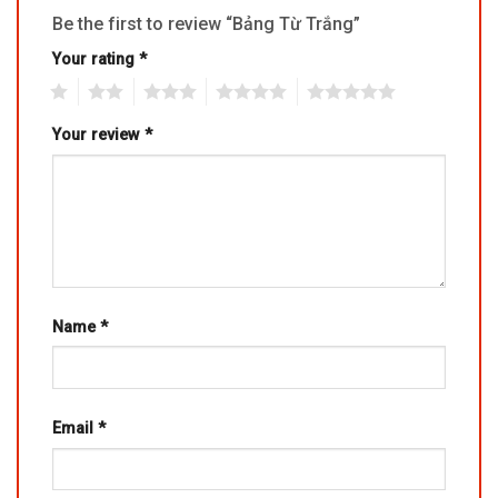
Be the first to review “Bảng Từ Trắng”
Your rating
*
1
2
3
4
5
Your review
*
Name
*
Email
*