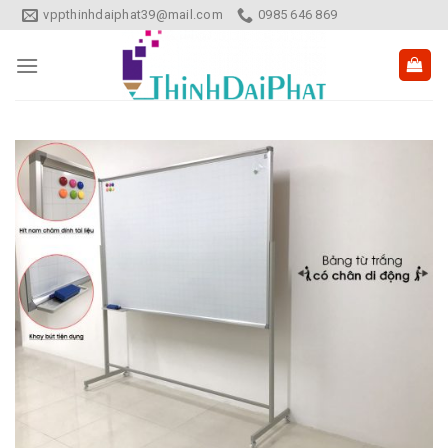
Skip
vppthinhdaiphat39@mail.com
0985 646 869
to
content