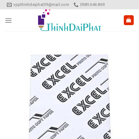
Skip
vppthinhdaiphat39@mail.com
0985 646 869
to
content