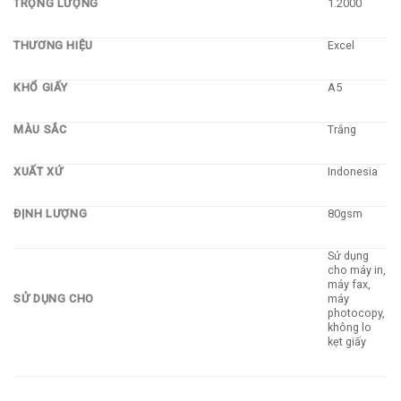
TRỌNG LƯỢNG
1.2000
THƯƠNG HIỆU
Excel
KHỔ GIẤY
A5
MÀU SẮC
Trắng
XUẤT XỨ
Indonesia
ĐỊNH LƯỢNG
80gsm
Sử dụng
cho máy in,
máy fax,
SỬ DỤNG CHO
máy
photocopy,
không lo
kẹt giấy