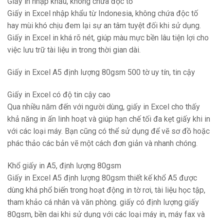
Giấy in nhập khẩu, không chứa độc tố
Giấy in Excel nhập khẩu từ Indonesia, không chứa độc tố
hay mùi khó chịu đem lại sự an tâm tuyệt đối khi sử dụng.
Giấy in Excel in khá rõ nét, giúp màu mực bền lâu tiện lợi cho
việc lưu trữ tài liệu in trong thời gian dài.
Giấy in Excel A5 định lượng 80gsm 500 tờ uy tín, tin cậy
Giấy in Excel có độ tin cậy cao
Qua nhiều năm đến với người dùng, giấy in Excel cho thấy
khả năng in ấn linh hoạt và giúp hạn chế tối đa kẹt giấy khi in
với các loại máy. Bạn cũng có thể sử dụng để vẽ sơ đồ hoặc
phác thảo các bản vẽ một cách đơn giản và nhanh chóng.
Khổ giấy in A5, định lượng 80gsm
Giấy in Excel A5 định lượng 80gsm thiết kế khổ A5 được
dùng khá phổ biến trong hoạt động in tờ rơi, tài liệu học tập,
tham khảo cá nhân và văn phòng. giấy có định lượng giấy
80gsm, bền dai khi sử dụng với các loại máy in, máy fax và