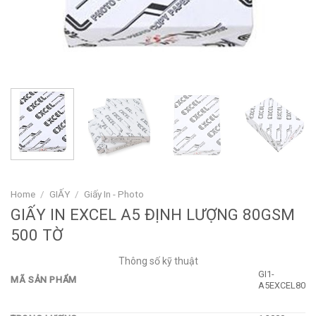
Home
/
GIẤY
/
Giấy In - Photo
GIẤY IN EXCEL A5 ĐỊNH LƯỢNG 80GSM
500 TỜ
Thông số kỹ thuật
GI1-
MÃ SẢN PHẨM
A5EXCEL80