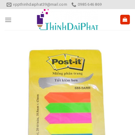
Skip
vppthinhdaiphat39@mail.com
0985 646 869
to
content