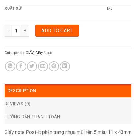
XUẤT XỨ
Mỹ
GIẤY NOTE POST-IT PHÂN TRANG NHỰA MŨI TÊN 5 MÀU 11 X 43M
ADD TO CART
Categories:
GIẤY
,
Giấy Note
DESCRIPTION
REVIEWS (0)
HƯỚNG DẪN THANH TOÁN
Giấy note Post-It phân trang nhựa mũi tên 5 màu 11 x 43mm