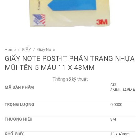
Home
/
GIẤY
/
Giấy Note
GIẤY NOTE POST-IT PHÂN TRANG NHỰA
MŨI TÊN 5 MÀU 11 X 43MM
Thông số kỹ thuật
GI3-
MÃ SẢN PHẨM
3MNHUA5MA
TRỌNG LƯỢNG
0.0000
THƯƠNG HIỆU
3M
KHỔ GIẤY
11 x 43mm