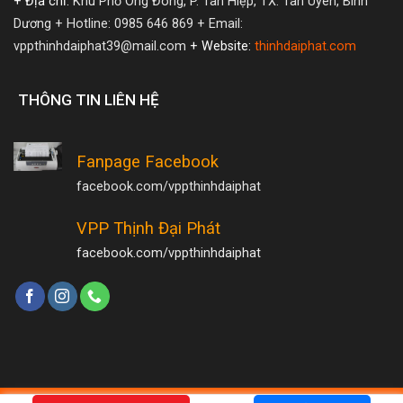
+ Địa chỉ:
Khu Phố Ông Đông, P. Tân Hiệp, TX. Tân Uyên, Bình
Dương
+ Hotline: 0985 646 869
+ Email:
vppthinhdaiphat39@mail.com
+ Website:
thinhdaiphat.com
THÔNG TIN LIÊN HỆ
Fanpage Facebook
facebook.com/vppthinhdaiphat
VPP Thịnh Đại Phát
facebook.com/vppthinhdaiphat