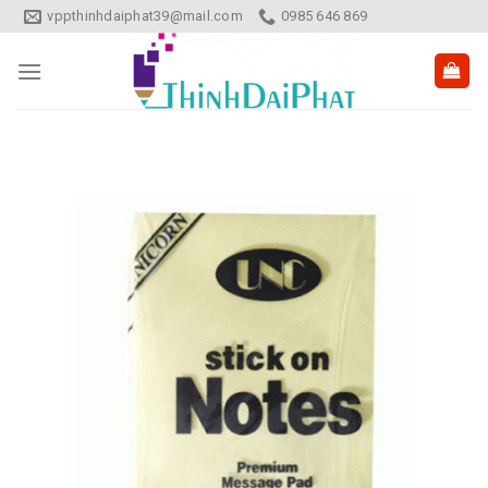
Skip
vppthinhdaiphat39@mail.com
0985 646 869
to
content