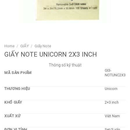
Home
/
GIẤY
/
Giấy Note
GIẤY NOTE UNICORN 2X3 INCH
Thông số kỹ thuật
GI3-
MÃ SẢN PHẨM
NOTUNC2X3
THƯƠNG HIỆU
Unicorn
KHỔ GIẤY
2×3 inch
XUẤT XỨ
Việt Nam
ĐƠN VỊ TÍNH
Set/3 xấp