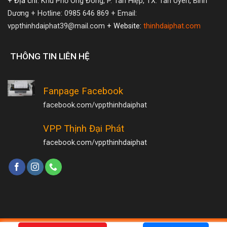
+ Địa chỉ:
Khu Phố Ông Đông, P. Tân Hiệp, TX. Tân Uyên, Bình
Dương
+ Hotline: 0985 646 869
+ Email:
vppthinhdaiphat39@mail.com
+ Website:
thinhdaiphat.com
THÔNG TIN LIÊN HỆ
Fanpage Facebook
facebook.com/vppthinhdaiphat
VPP Thịnh Đại Phát
facebook.com/vppthinhdaiphat