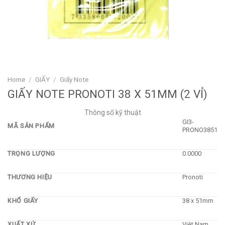
Home
/
GIẤY
/
Giấy Note
GIẤY NOTE PRONOTI 38 X 51MM (2 VỈ)
Thông số kỹ thuật
GI3-
MÃ SẢN PHẨM
PRONO3851
TRỌNG LƯỢNG
0.0000
THƯƠNG HIỆU
Pronoti
KHỔ GIẤY
38 x 51mm
XUẤT XỨ
Việt Nam