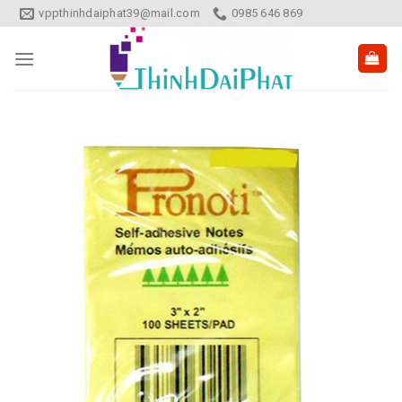
Skip
vppthinhdaiphat39@mail.com
0985 646 869
to
content