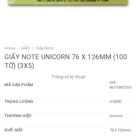
Home
/
GIẤY
/
Giấy Note
GIẤY NOTE UNICORN 76 X 126MM (100
TỜ) (3X5)
Thông số kỹ thuật
GI3-
MÃ SẢN PHẨM
NOTUNC3X5
TRỌNG LƯỢNG
0.0000
THƯƠNG HIỆU
Unicorn
KHỔ GIẤY
76 x 126mm