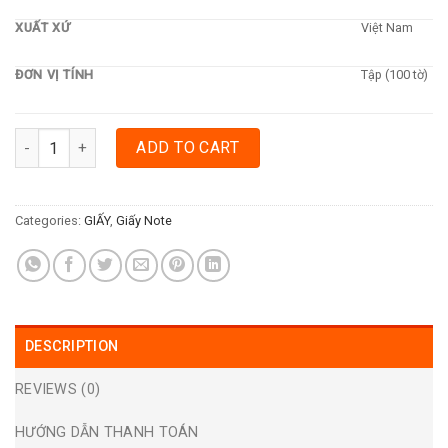
XUẤT XỨ
Việt Nam
ĐƠN VỊ TÍNH
Tập (100 tờ)
GIẤY NOTE UNICORN 76 X 126MM (100 TỜ) (3X5) quantity
ADD TO CART
Categories:
GIẤY
,
Giấy Note
DESCRIPTION
REVIEWS (0)
HƯỚNG DẪN THANH TOÁN