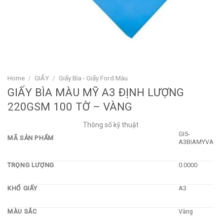
Home
/
GIẤY
/
Giấy Bìa - Giấy Ford Màu
GIẤY BÌA MÀU MỸ A3 ĐỊNH LƯỢNG
220GSM 100 TỜ – VÀNG
Thông số kỹ thuật
GI5-
MÃ SẢN PHẨM
A3BIAMYVA
TRỌNG LƯỢNG
0.0000
KHỔ GIẤY
A3
MÀU SẮC
Vàng