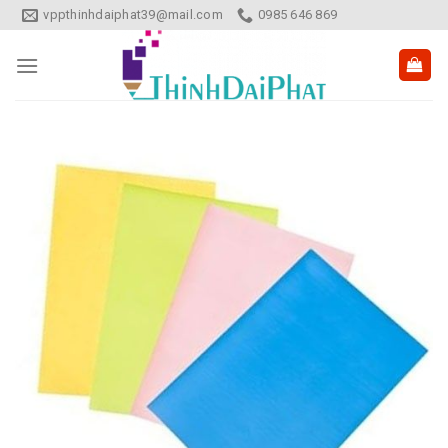
Skip
vppthinhdaiphat39@mail.com
0985 646 869
to
content