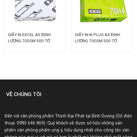
GIẤY IN EXCEL A3 ĐỊNH
GIẤY IN IK PLUS A4 ĐỊNH
LƯỢNG 70GSM 500 TỜ
LƯỢNG 70GSM 500 TỜ
VỀ CHÚNG TÔI
Đến với văn phòng phẩm Thịnh Đại Phát tại Bình Dương (Số điện
thoại: 0985 646 869). Quý khách sẽ được sở hữu những sản
phẩm văn phòng phẩm ưng ý, hữu dụng nhất cho công tác văn