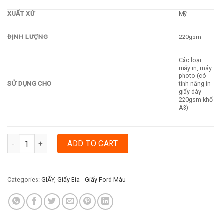
XUẤT XỨ
Mỹ
ĐỊNH LƯỢNG
220gsm
Các loại
máy in, máy
photo (có
SỬ DỤNG CHO
tính năng in
giấy dày
220gsm khổ
A3)
GIẤY BÌA MÀU MỸ A3 ĐỊNH LƯỢNG 220GSM 100 TỜ - VÀNG quant
ADD TO CART
Categories:
GIẤY
,
Giấy Bìa - Giấy Ford Màu