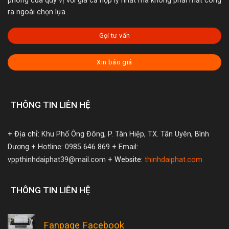
phòng của quý vị với giá cả hợp lý nhất mà không phải mất công
ra ngoài chọn lựa.
Gọi tư vấn
Xin báo giá
THÔNG TIN LIÊN HỆ
+ Địa chỉ:
Khu Phố Ông Đông, P. Tân Hiệp, TX. Tân Uyên, Bình
Dương
+ Hotline: 0985 646 869
+ Email:
vppthinhdaiphat39@mail.com
+ Website:
thinhdaiphat.com
THÔNG TIN LIÊN HỆ
Fanpage Facebook