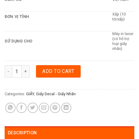
Xấp (10
ĐƠN VỊ TÍNH
tờ/xấp)
Máy in laser
(có hỗ trợ
SỬ DỤNG CHO
loại giấy
nhãn)
GIẤY NHÃN TOMY A5 - SỐ 107 (10 TỜ) quantity
ADD TO CART
Categories:
GIẤY
,
Giấy Decal - Giấy Nhãn
DESCRIPTION