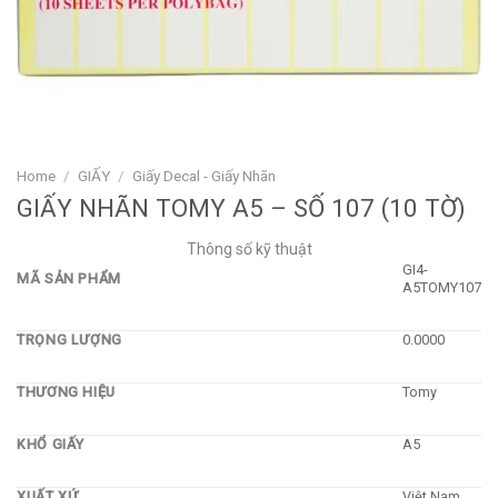
Home
/
GIẤY
/
Giấy Decal - Giấy Nhãn
GIẤY NHÃN TOMY A5 – SỐ 107 (10 TỜ)
Thông số kỹ thuật
GI4-
MÃ SẢN PHẨM
A5TOMY107
TRỌNG LƯỢNG
0.0000
THƯƠNG HIỆU
Tomy
KHỔ GIẤY
A5
XUẤT XỨ
Việt Nam