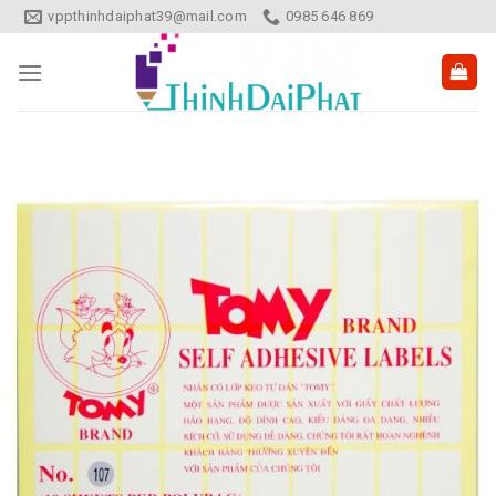
Skip
vppthinhdaiphat39@mail.com
0985 646 869
to
content