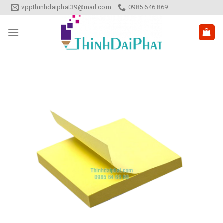
Skip
vppthinhdaiphat39@mail.com
0985 646 869
to
content