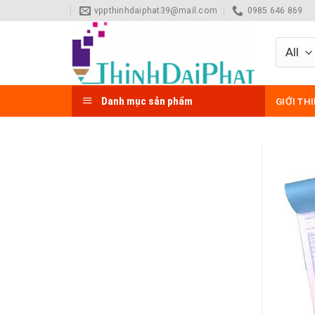
Skip
vppthinhdaiphat39@mail.com
0985 646 869
to
content
Danh mục sản phẩm
GIỚI TH