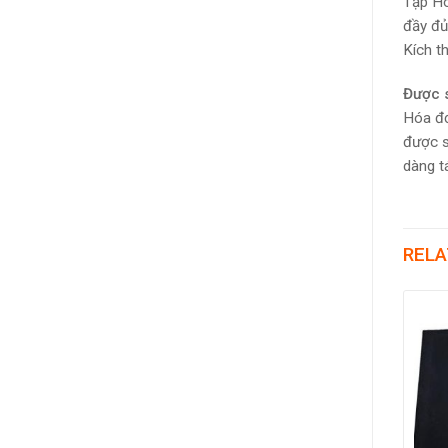
Tập Hó
đầy đủ
Kích t
Được s
Hóa đơ
được s
dàng tá
RELA