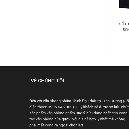
IẾU CHI 1 LIÊN 13 X 19CM
PHIẾU XUẤT KHO 3 LIÊN 16
SỔ D
X 20CM
– ĐE
VỀ CHÚNG TÔI
Đến với văn phòng phẩm Thịnh Đại Phát tại Bình Dương (Số
điện thoại: 0985 646 869). Quý khách sẽ được sở hữu nhữ
sản phẩm văn phòng phẩm ưng ý, hữu dụng nhất cho công
tác văn phòng của quý vị với giá cả hợp lý nhất mà không
phải mất công ra ngoài chọn lựa.