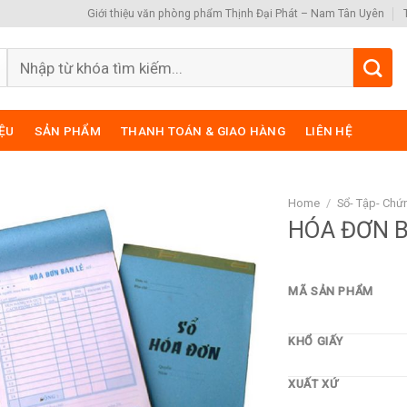
Giới thiệu văn phòng phẩm Thịnh Đại Phát – Nam Tân Uyên
Search
for:
IỆU
SẢN PHẨM
THANH TOÁN & GIAO HÀNG
LIÊN HỆ
Home
/
Sổ- Tập- Chứ
HÓA ĐƠN B
MÃ SẢN PHẨM
KHỔ GIẤY
XUẤT XỨ