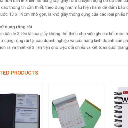
a đơn bán lẻ 3 liên sử dụng loại giấy ford chuyên dụng có độ bền ca
 các thông tin cần thiết, theo đúng như mẫu hiện hành để đảm bảo cô
hước 13 x 19cm nhỏ gọn, là khổ giấy thông dụng của các loại phiếu h
ử dụng rộng rãi
n bán lẻ 3 liên là loại giấy không thể thiếu cho việc ghi chi tiết món
ử dụng rộng rãi tại các doanh nghiệp và cửa hàng kinh doanh sản p
ch ra và thiết kế 3 liên tiện cho việc đối chiếu và kết toán cuối tháng
TED PRODUCTS