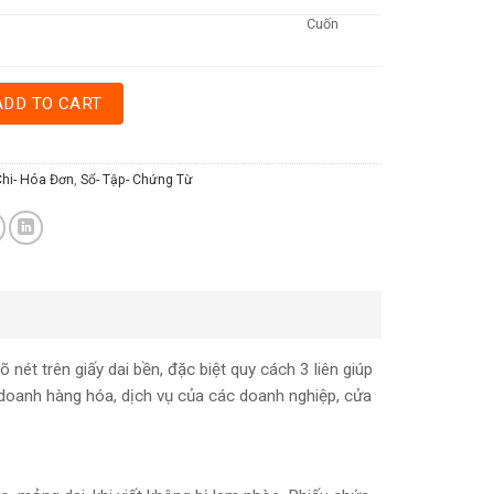
Cuốn
IÊN 13 X 19CM quantity
ADD TO CART
Chi- Hóa Đơn
,
Sổ- Tập- Chứng Từ
 nét trên giấy dai bền, đặc biệt quy cách 3 liên giúp
 doanh hàng hóa, dịch vụ của các doanh nghiệp, cửa