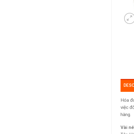
DESC
Hóa đơ
việc đ
hàng.
Vài né