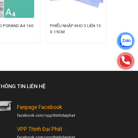
O PGRAND A4 160
PHIẾU NHẬP KHO 3 LIÊN 13
X 19CM
THÔNG TIN LIÊN HỆ
Fanpage Facebook
facebook.com/vppthinhdaiphat
VPP Thịnh Đại Phát
facebook.com/vppthinhdaiphat