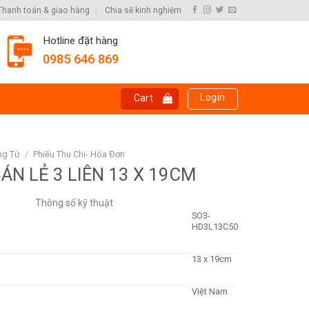
Thanh toán & giao hàng
Chia sẽ kinh nghiệm
Hotline đặt hàng
0985 646 869
Login
Cart
ng Từ
/
Phiếu Thu Chi- Hóa Đơn
ÁN LẺ 3 LIÊN 13 X 19CM
Thông số kỹ thuật
SO3-
HD3L13C50
13 x 19cm
Việt Nam