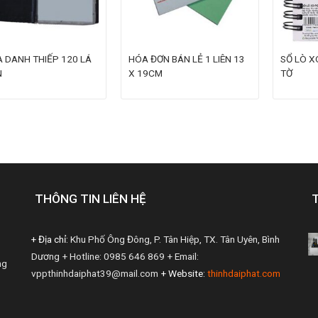
A DANH THIẾP 120 LÁ
HÓA ĐƠN BÁN LẺ 1 LIÊN 13
SỔ LÒ X
N
X 19CM
TỜ
THÔNG TIN LIÊN HỆ
+ Địa chỉ:
Khu Phố Ông Đông, P. Tân Hiệp, TX. Tân Uyên, Bình
Dương
+ Hotline: 0985 646 869
+ Email:
ng
vppthinhdaiphat39@mail.com
+ Website:
thinhdaiphat.com