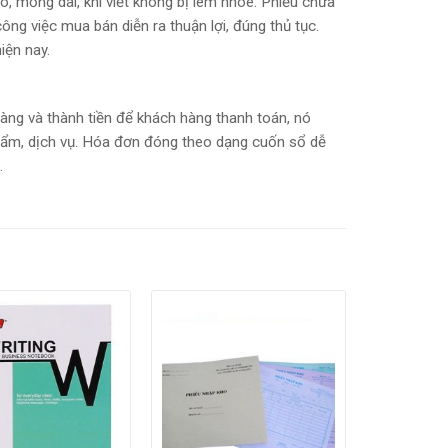
o, mỏng dai, khi viết không bị lem nhòe. Phiếu chứa
ng việc mua bán diễn ra thuận lợi, đúng thủ tục.
iện nay.
 hàng và thành tiền để khách hàng thanh toán, nó
hẩm, dịch vụ. Hóa đơn đóng theo dạng cuốn sổ dễ
.