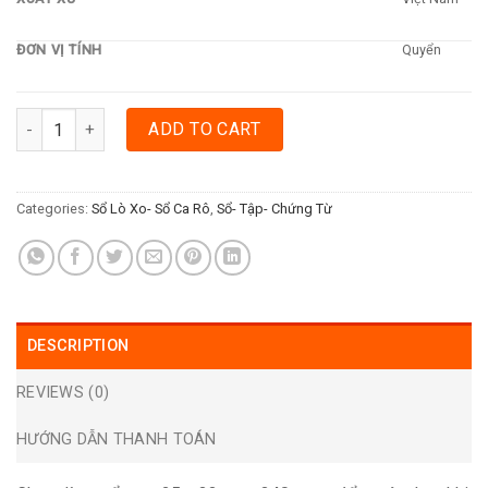
ĐƠN VỊ TÍNH
Quyển
SỔ CARO 25 X 33CM - 340 TRANG quantity
ADD TO CART
Categories:
Sổ Lò Xo- Sổ Ca Rô
,
Sổ- Tập- Chứng Từ
DESCRIPTION
REVIEWS (0)
HƯỚNG DẪN THANH TOÁN