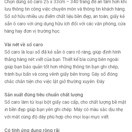
Chọn dùng sổ caro 25 x 33cm – 340 trang để an tâm hơn khi
lưu thông tin công việc chuyên môn và thông tin khách hàng.
Sổ sở hữu nhiều ưu điểm chất liệu bền đẹp, an toàn, giấy kẻ
sẵn ô caro với ứng dụng hữu ích đối với các văn phòng, cửa
hàng hay đơn vị trường học.
Vài nét về sổ caro
Sổ caro là loại sổ đã kẻ sẵn ô caro rõ ràng, giúp định hình
thẳng hàng nét viết của bạn. Thiết kế bìa cứng bên ngoài
giúp bạn bảo quản tốt hơn những thông tin bạn ghi chép,
tránh bụi bẩn và cong vênh giấy bên trong. Gáy sổ đóng
chắc chắn tiện cho việc lật giở thường xuyên. Đây
Sản xuất đúng tiêu chuẩn chất lượng
Sổ caro làm từ loại bột giấy cao cấp, cho chất lượng bề mặt
in bền đẹp giúp bạn yên ghi chép. Máy có màu sắc dịu nhẹ
với mắt cùng độ dày phù hợp cho mọi loại mực viết.
Có tính ứng dụng rộng rãi