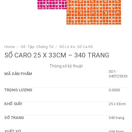
Home
/
Sổ- Tập- Chứng Từ
/
Sổ Lò Xo- Sổ Ca Rô
SỔ CARO 25 X 33CM – 340 TRANG
Thông số kỹ thuật
SO1-
MÃ SẢN PHẨM
340T25X33
TRỌNG LƯỢNG
0.0000
KHỔ GIẤY
25 x 33cm
SỐ TRANG
340 trang
XUẤT XỨ
Việt Nam