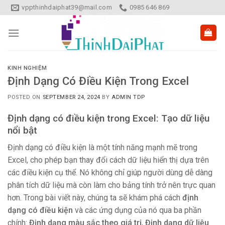
Skip
vppthinhdaiphat39@mail.com
0985 646 869
to
content
KINH NGHIỆM
Định Dạng Có Điều Kiện Trong Excel
POSTED ON
SEPTEMBER 24, 2024
BY
ADMIN TDP
Định dạng có điều kiện trong Excel: Tạo dữ liệu
nổi bật
Định dạng có điều kiện là một tính năng mạnh mẽ trong
Excel, cho phép bạn thay đổi cách dữ liệu hiển thị dựa trên
các điều kiện cụ thể. Nó không chỉ giúp người dùng dễ dàng
phân tích dữ liệu mà còn làm cho bảng tính trở nên trực quan
hơn. Trong bài viết này, chúng ta sẽ khám phá cách
định
dạng có điều kiện
và các ứng dụng của nó qua ba phần
chính:
Định dạng màu sắc theo giá trị
,
Định dạng dữ liệu