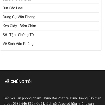
Bút Các Loại
Dụng Cụ Văn Phòng
Kẹp Giấy- Bấm Ghim
Sổ- Tập- Chứng Từ
Vệ Sinh Văn Phòng
VỀ CHÚNG TÔI
Đến với văn phòng phẩm Thịnh Đại Phát tại Bình Dương (Số điện
thoại: 0985 646 869). Quý khách sẽ được sở hữu những sản