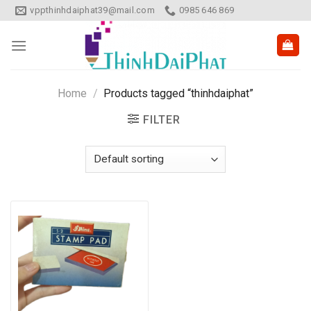
Skip
vppthinhdaiphat39@mail.com
0985 646 869
to
content
Home
/
Products tagged “thinhdaiphat”
FILTER