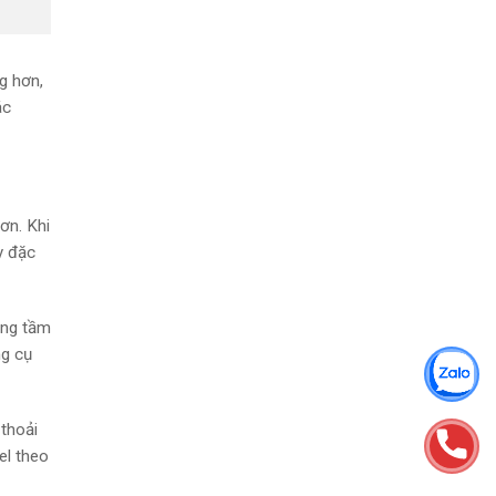
g hơn,
ác
ơn. Khi
y đặc
ong tầm
ng cụ
 thoải
el theo