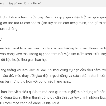
h ảnh tùy chỉnh ribbon Excel
những tab mà bạn ít sử dụng. Điều này giúp giao diện trở nên gọn gàn
ng có thể tạo ra các nhóm lệnh tùy chỉnh cho riêng mình, bao gồm c
nhanh chóng.
l
hiện hiệu suất làm việc mà còn tạo ra môi trường làm việc thoải mái h
 vào công việc mà không bị phân tâm bởi việc tìm kiếm lệnh. Điều nà
 dữ liệu hoặc thời gian hạn hẹp.
căng thẳng khi làm việc lâu dài. Khi mọi công cụ bạn cần đều nằm tr
êm vào đó, việc thay đổi giao diện người dùng và cách thêm thanh cô
iúp bạn hứng thú hơn với công việc hàng ngày.
úp bạn làm việc hiệu quả hơn mà còn giúp trải nghiệm sử dụng trở nên
ười dùng Excel, thêm thanh công cụ cần thiết và tùy chỉnh ribbon Exc
hủ Excel một cách dễ dàng và hiệu quả.