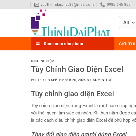
Skip
vppthinhdaiphat39@mail.com
0985 646 869
to
content
Danh mục sản phẩm
GIỚI TH
KINH NGHIỆM
Tùy Chỉnh Giao Diện Excel
POSTED ON
SEPTEMBER 26, 2024
BY
ADMIN TDP
Tùy chỉnh giao diện Excel
Tùy chỉnh giao diện trong Excel là một cách giúp ngư
với thói quen làm việc cá nhân. Khi bạn nắm được các
là các cách điều chỉnh giao diện Excel để phù hợp v
Thay đổi giao diện người dùng Excel