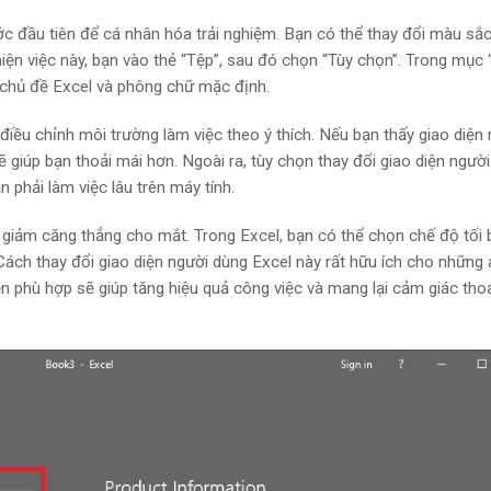
ước đầu tiên để cá nhân hóa trải nghiệm. Bạn có thể thay đổi màu sắc
hiện việc này, bạn vào thẻ “Tệp”, sau đó chọn “Tùy chọn”. Trong mục 
i chủ đề Excel và phông chữ mặc định.
 điều chỉnh môi trường làm việc theo ý thích. Nếu bạn thấy giao diện
ẽ giúp bạn thoải mái hơn. Ngoài ra, tùy chọn thay đổi giao diện ngườ
 phải làm việc lâu trên máy tính.
p giảm căng thẳng cho mắt. Trong Excel, bạn có thể chọn chế độ tối
ch thay đổi giao diện người dùng Excel này rất hữu ích cho những a
iện phù hợp sẽ giúp tăng hiệu quả công việc và mang lại cảm giác tho