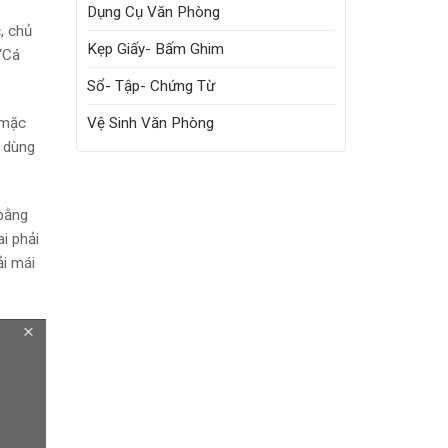
Dụng Cụ Văn Phòng
, chủ
Kẹp Giấy- Bấm Ghim
“Cá
Sổ- Tập- Chứng Từ
Vệ Sinh Văn Phòng
 mặc
i dùng
 bằng
i phải
ải mái