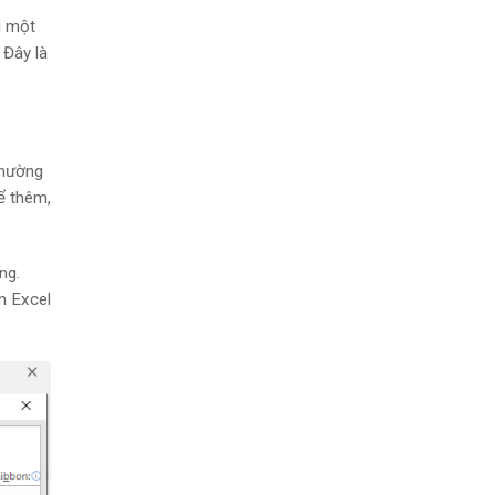
g một
 Đây là
thường
hể thêm,
ng.
n Excel