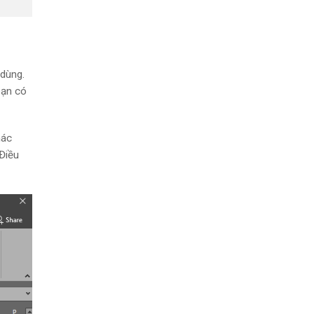
 dùng.
bạn có
hác
Điều