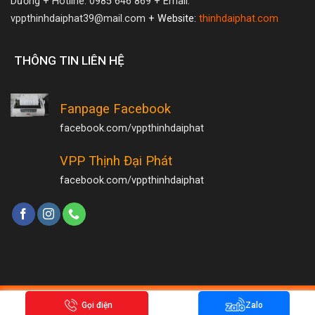
Dương
+ Hotline: 0985 646 869
+ Email:
vppthinhdaiphat39@mail.com
+ Website:
thinhdaiphat.com
THÔNG TIN LIÊN HỆ
Fanpage Facebook
facebook.com/vppthinhdaiphat
VPP Thịnh Đại Phát
facebook.com/vppthinhdaiphat
Copyright 2026 ©
Hamrongmedia.com
Gọi điện
Zalo