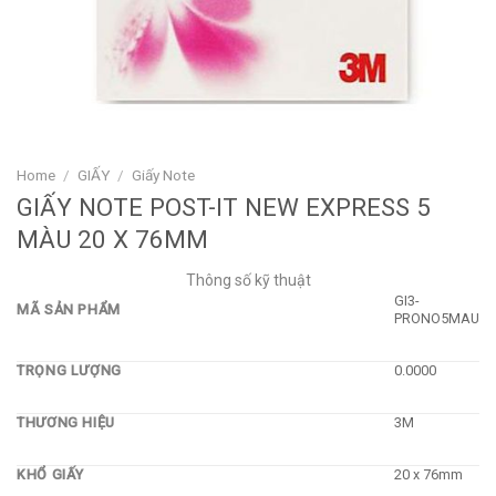
Home
/
GIẤY
/
Giấy Note
GIẤY NOTE POST-IT NEW EXPRESS 5
MÀU 20 X 76MM
Thông số kỹ thuật
GI3-
MÃ SẢN PHẨM
PRONO5MAU
TRỌNG LƯỢNG
0.0000
THƯƠNG HIỆU
3M
KHỔ GIẤY
20 x 76mm