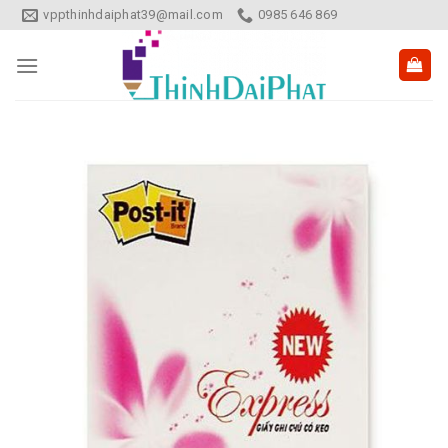
Skip
vppthinhdaiphat39@mail.com
0985 646 869
to
content