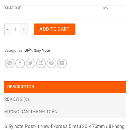
XUẤT XỨ
Mỹ
GIẤY NOTE POST-IT NEW EXPRESS 5 MÀU 20 X 76MM quantity
ADD TO CART
Categories:
GIẤY
,
Giấy Note
DESCRIPTION
REVIEWS (0)
HƯỚNG DẪN THANH TOÁN
Giấy note Post-It New Express 5 màu 20 x 76mm đã không