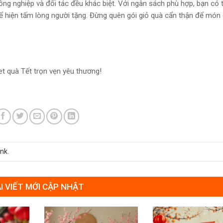
ồng nghiệp và đối tác đều khác biệt. Với ngân sách phù hợp, bạn có 
thể hiện tấm lòng người tặng. Đừng quên gói giỏ quà cẩn thận để món
set quà Tết trọn vẹn yêu thương!
ink
.
I VIẾT MỚI CẬP NHẬT