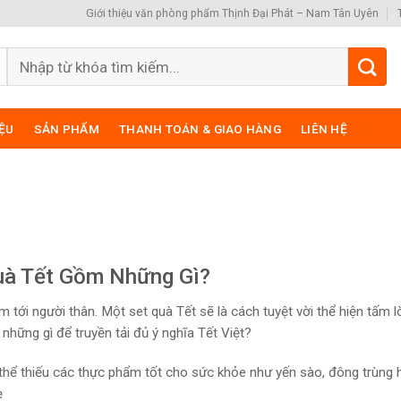
Giới thiệu văn phòng phẩm Thịnh Đại Phát – Nam Tân Uyên
Search
for:
IỆU
SẢN PHẨM
THANH TOÁN & GIAO HÀNG
LIÊN HỆ
?
uà Tết Gồm Những Gì?
m tới người thân. Một set quà Tết sẽ là cách tuyệt vời thể hiện tấm 
những gì để truyền tải đủ ý nghĩa Tết Việt?
thể thiếu các thực phẩm tốt cho sức khỏe như yến sào, đông trùng 
ẹ