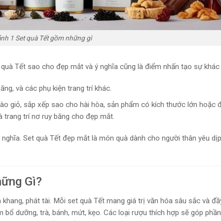
ảnh 1 Set quà Tết gồm những gì
 quà Tết sao cho đẹp mắt và ý nghĩa cũng là điểm nhấn tạo sự khác 
ng, và các phụ kiện trang trí khác.
ào giỏ, sắp xếp sao cho hài hòa, sản phẩm có kích thước lớn hoặc 
à trang trí nơ ruy băng cho đẹp mắt.
ý nghĩa. Set quà Tết đẹp mắt là món quà dành cho người thân yêu dị
hững Gì?
n khang, phát tài. Mỗi set quà Tết mang giá trị văn hóa sâu sắc và đầ
bổ dưỡng, trà, bánh, mứt, kẹo. Các loại rượu thích hợp sẽ góp phần