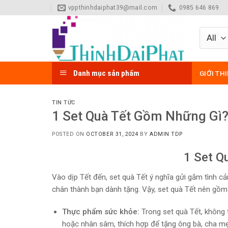
Skip
vppthinhdaiphat39@mail.com
0985 646 869
to
content
Danh mục sản phẩm
GIỚI TH
TIN TỨC
1 Set Quà Tết Gồm Những Gì
POSTED ON
OCTOBER 31, 2024
BY
ADMIN TDP
1 Set Q
Vào dịp Tết đến, set quà Tết ý nghĩa gửi gắm tình cả
chân thành bạn dành tặng. Vậy, set quà Tết nên gồm 
Thực phẩm sức khỏe:
Trong set quà Tết, không 
hoặc nhân sâm, thích hợp để tặng ông bà, cha m