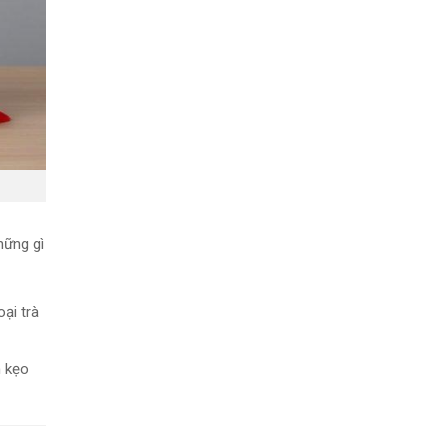
hững gì
ại trà
h kẹo