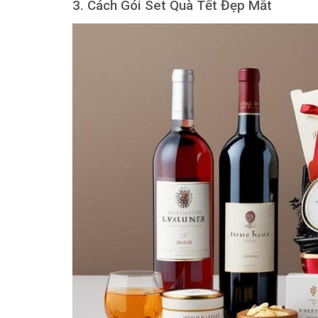
3. Cách Gói Set Quà Tết Đẹp Mắt