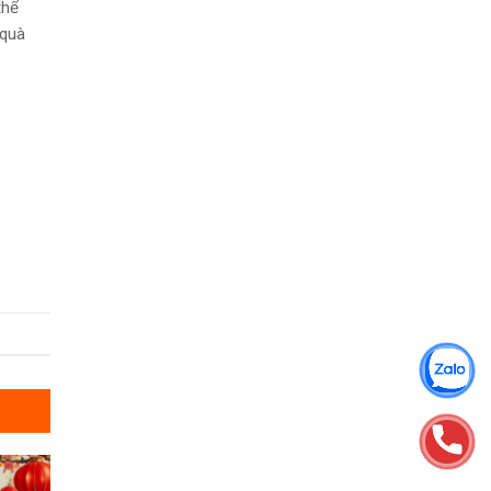
thể
 quà