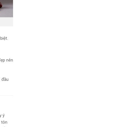
biệt.
đẹp nên
p đầu
y ý
 tôn