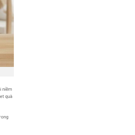
ại niềm
et quà
trong