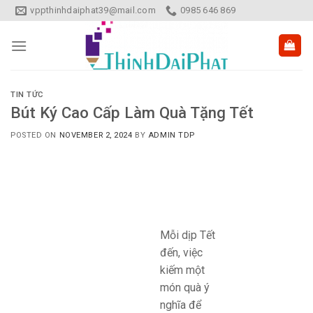
Skip
vppthinhdaiphat39@mail.com
0985 646 869
to
content
TIN TỨC
Bút Ký Cao Cấp Làm Quà Tặng Tết
POSTED ON
NOVEMBER 2, 2024
BY
ADMIN TDP
Mỗi dịp Tết
đến, việc
kiếm một
món quà ý
nghĩa để