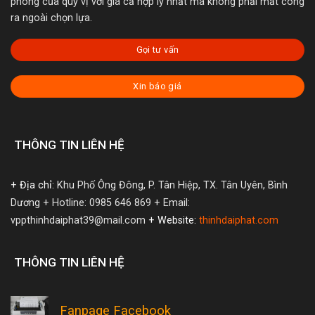
phòng của quý vị với giá cả hợp lý nhất mà không phải mất công
ra ngoài chọn lựa.
Gọi tư vấn
Xin báo giá
THÔNG TIN LIÊN HỆ
+ Địa chỉ:
Khu Phố Ông Đông, P. Tân Hiệp, TX. Tân Uyên, Bình
Dương
+ Hotline: 0985 646 869
+ Email:
vppthinhdaiphat39@mail.com
+ Website:
thinhdaiphat.com
THÔNG TIN LIÊN HỆ
Fanpage Facebook