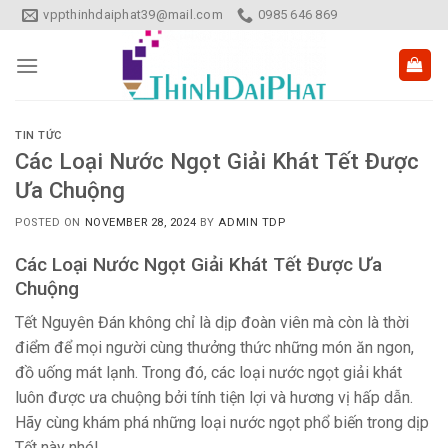
Skip
vppthinhdaiphat39@mail.com
0985 646 869
to
content
TIN TỨC
Các Loại Nước Ngọt Giải Khát Tết Được
Ưa Chuộng
POSTED ON
NOVEMBER 28, 2024
BY
ADMIN TDP
Các Loại Nước Ngọt Giải Khát Tết Được Ưa
Chuộng
Tết Nguyên Đán không chỉ là dịp đoàn viên mà còn là thời
điểm để mọi người cùng thưởng thức những món ăn ngon,
đồ uống mát lạnh. Trong đó, các loại nước ngọt giải khát
luôn được ưa chuộng bởi tính tiện lợi và hương vị hấp dẫn.
Hãy cùng khám phá những loại nước ngọt phổ biến trong dịp
Tết này nhé!