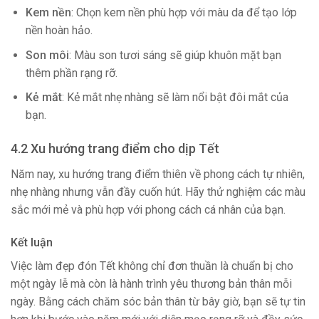
Kem nền
: Chọn kem nền phù hợp với màu da để tạo lớp
nền hoàn hảo.
Son môi
: Màu son tươi sáng sẽ giúp khuôn mặt bạn
thêm phần rạng rỡ.
Kẻ mắt
: Kẻ mắt nhẹ nhàng sẽ làm nổi bật đôi mắt của
bạn.
4.2 Xu hướng trang điểm cho dịp Tết
Năm nay, xu hướng trang điểm thiên về phong cách tự nhiên,
nhẹ nhàng nhưng vẫn đầy cuốn hút. Hãy thử nghiệm các màu
sắc mới mẻ và phù hợp với phong cách cá nhân của bạn.
Kết luận
Việc làm đẹp đón Tết không chỉ đơn thuần là chuẩn bị cho
một ngày lễ mà còn là hành trình yêu thương bản thân mỗi
ngày. Bằng cách chăm sóc bản thân từ bây giờ, bạn sẽ tự tin
hơn khi bước vào năm mới với diện mạo rạng rỡ và đầy sức