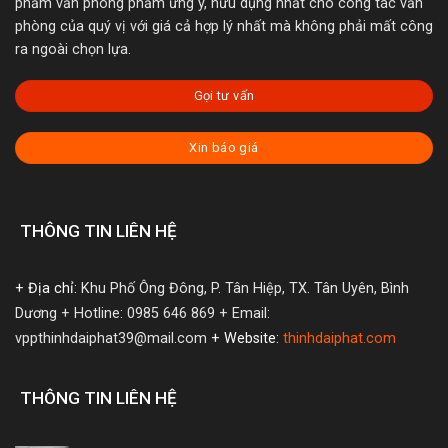
phẩm văn phòng phẩm ưng ý, hữu dụng nhất cho công tác văn
phòng của quý vị với giá cả hợp lý nhất mà không phải mất công
ra ngoài chọn lựa.
Gọi tư vấn
Xin báo giá
THÔNG TIN LIÊN HỆ
+ Địa chỉ:
Khu Phố Ông Đông, P. Tân Hiệp, TX. Tân Uyên, Bình
Dương
+ Hotline: 0985 646 869
+ Email:
vppthinhdaiphat39@mail.com
+ Website:
thinhdaiphat.com
THÔNG TIN LIÊN HỆ