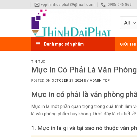
Skip
vppthinhdaiphat39@mail.com
0985 646 869
to
content
Danh mục sản phẩm
GIỚI TH
TIN TỨC
Mực In Có Phải Là Văn Phòn
POSTED ON
OCTOBER 21, 2024
BY
ADMIN TDP
Mực in có phải là văn phòng ph
Mực in là một phần quan trọng trong quá trình làm v
là văn phòng phẩm hay không. Dưới đây là chi tiết v
1. Mực in là gì và tại sao nó thuộc văn 