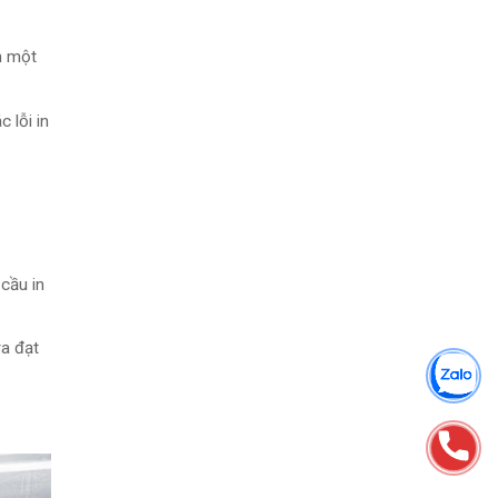
n một
 lỗi in
cầu in
ra đạt