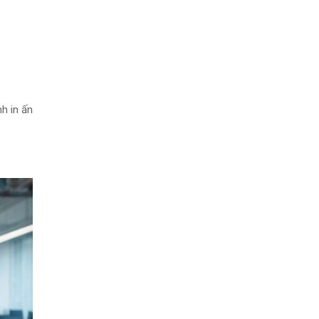
h in ấn