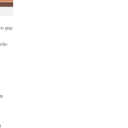
 in giúp
 Việc
ợp
.