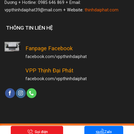
Dương
+ Hotline: 0985 646 869
+ Email:
vppthinhdaiphat39@mail.com
+ Website:
thinhdaiphat.com
THÔNG TIN LIÊN HỆ
Fanpage Facebook
facebook.com/vppthinhdaiphat
VPP Thịnh Đại Phát
facebook.com/vppthinhdaiphat
Copyright 2026 ©
Hamrongmedia.com
Gọi điện
Zalo