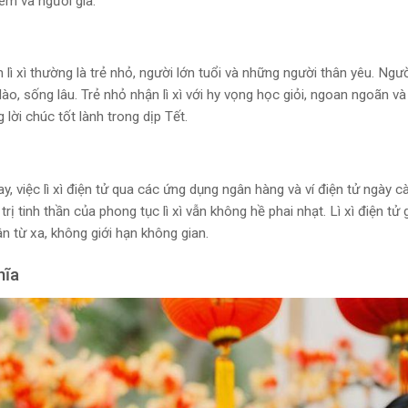
 em và người già.
lì xì thường là trẻ nhỏ, người lớn tuổi và những người thân yêu. Ngườ
o, sống lâu. Trẻ nhỏ nhận lì xì với hy vọng học giỏi, ngoan ngoãn và
lời chúc tốt lành trong dịp Tết.
ay, việc lì xì điện tử qua các ứng dụng ngân hàng và ví điện tử ngày c
rị tinh thần của phong tục lì xì vẫn không hề phai nhạt. Lì xì điện tử 
n từ xa, không giới hạn không gian.
hĩa