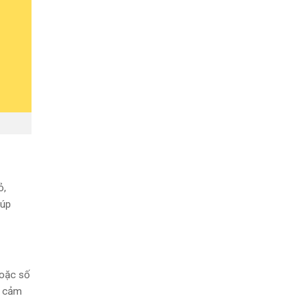
ỏ,
iúp
hoặc số
i cảm