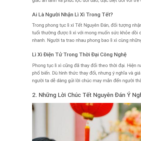
giác an lành và phúc lộc dồi dào, đặc biệt đối với trẻ
Ai Là Người Nhận Lì Xì Trong Tết?
Trong phong tục lì xì Tết Nguyên Đán, đối tượng nhận 
tuổi thường được lì xì với mong muốn sức khỏe dồi dà
nhanh. Người ta trao nhau phong bao lì xì cùng những 
Lì Xì Điện Tử Trong Thời Đại Công Nghệ
Phong tục lì xì cũng đã thay đổi theo thời đại. Hiện n
phổ biến. Dù hình thức thay đổi, nhưng ý nghĩa và giá t
người ta dễ dàng gửi lời chúc may mắn đến người thâ
2. Những Lời Chúc Tết Nguyên Đán Ý Ng