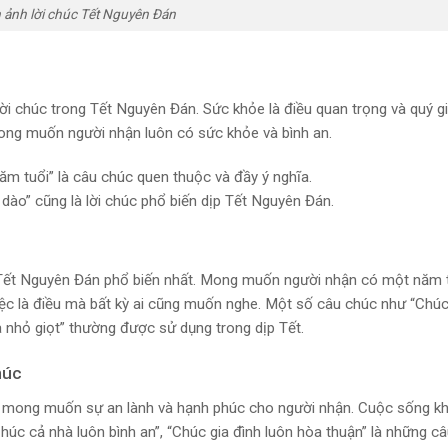
 ảnh lời chúc Tết Nguyên Đán
i chúc trong Tết Nguyên Đán. Sức khỏe là điều quan trọng và quý gi
ong muốn người nhận luôn có sức khỏe và bình an.
ăm tuổi” là câu chúc quen thuộc và đầy ý nghĩa.
 dào” cũng là lời chúc phổ biến dịp Tết Nguyên Đán.
úc Tết Nguyên Đán phổ biến nhất. Mong muốn người nhận có một năm 
iệc là điều mà bất kỳ ai cũng muốn nghe. Một số câu chúc như “Chú
ra nhỏ giọt” thường được sử dụng trong dịp Tết.
húc
iện mong muốn sự an lành và hạnh phúc cho người nhận. Cuộc sống k
Chúc cả nhà luôn bình an”, “Chúc gia đình luôn hòa thuận” là những c