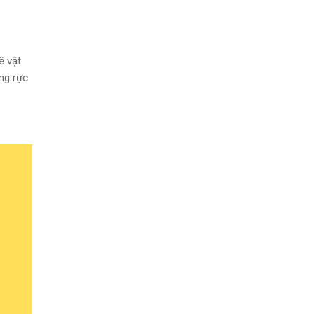
ề vật
ng rực