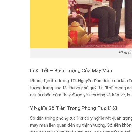
Hình ản
Lì Xì Tết – Biểu Tượng Của May Mắn
Phong tục lì xì trong Tết Nguyên Đán được coi là biể
tượng trưng cho tài lộc và phú quý. Từ “lì xì” mang n
người nhận cảm thấy được yêu thương và bảo vệ, là 
Ý Nghĩa Số Tiền Trong Phong Tục Lì Xì
Số tiền trong phong tục lì xì có ý nghĩa rất quan t
may mắn liên quan đến sự thịnh vượng. Số tiền không