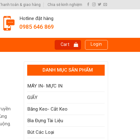
Thanh toán & giao hàng
Chia sẽ kinh nghiệm
Hotline đặt hàng
0985 646 869
Login
Cart
DANH MỤC SẢN PHẨM
MÁY IN- MỰC IN
GIẤY
truyền
Băng Keo- Cắt Keo
cùng
Bìa Đựng Tài Liệu
huộng.
Bút Các Loại