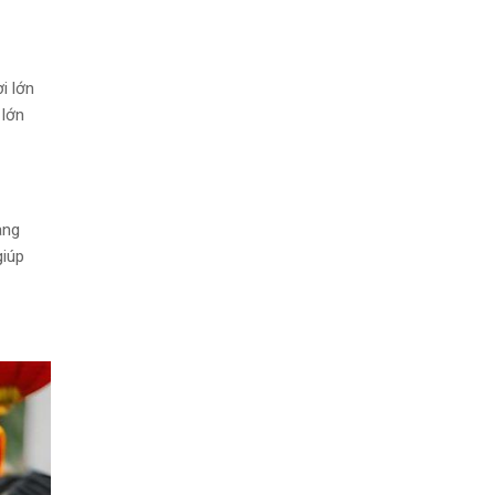
i lớn
 lớn
àng
giúp