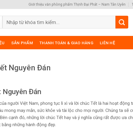
Giới thiệu văn phòng phẩm Thịnh Đại Phát – Nam Tân Uyên
Search
for:
IỆU
SẢN PHẨM
THANH TOÁN & GIAO HÀNG
LIÊN HỆ
Tết Nguyên Đán
ết Nguyên Đán
ủa người Việt Nam, phong tục lì xì và lời chúc Tết là hai hoạt động 
ầu mong may mắn, sức khỏe và tài lộc cho mọi người. Chúng ta sẽ 
y. Bên cạnh đó, những lời chúc Tết hay và ý nghĩa cũng rất được ưa c
ết bằng những hành động đẹp.