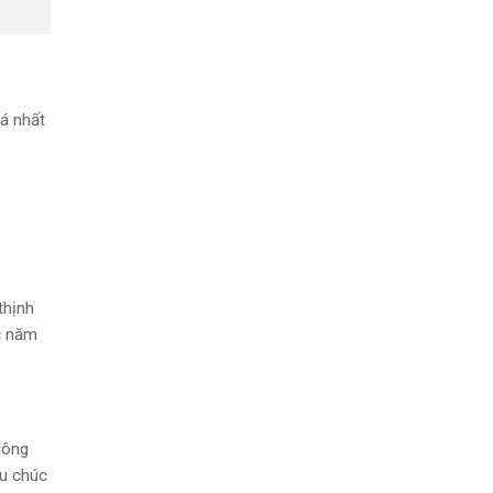
á nhất
thịnh
c năm
hông
âu chúc