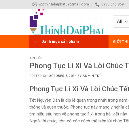
Skip
vppthinhdaiphat39@mail.com
0985 646 869
to
content
Danh mục sản phẩm
GIỚI TH
TIN TỨC
Phong Tục Lì Xì Và Lời Chúc 
POSTED ON
OCTOBER 8, 2024
BY
ADMIN TDP
Phong Tục Lì Xì Và Lời Chúc T
Tết Nguyên Đán là dịp lễ quan trọng nhất trong năm c
thống và quen thuộc. Phong tục này mang ý nghĩa c
tìm hiểu sâu hơn về phong tục lì xì trong bài viết nà
Ngoài lời chúc, còn có các cách thể hiện lời chúc T