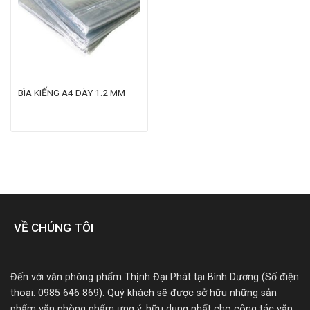
BÌA KIẾNG A4 DÀY 1.2 MM
VỀ CHÚNG TÔI
Đến với văn phòng phẩm Thịnh Đại Phát tại Bình Dương (Số điện
thoại: 0985 646 869). Quý khách sẽ được sở hữu những sản
phẩm văn phòng phẩm ưng ý, hữu dụng nhất cho công tác văn