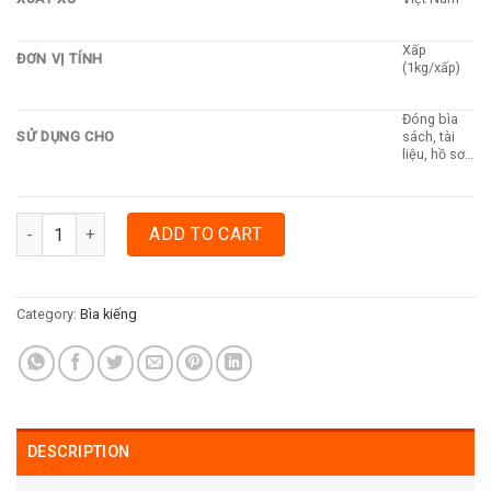
Xấp
ĐƠN VỊ TÍNH
(1kg/xấp)
Đóng bìa
SỬ DỤNG CHO
sách, tài
liệu, hồ sơ…
BÌA KIẾNG A4 DÀY 1.5MM quantity
ADD TO CART
Category:
Bìa kiếng
DESCRIPTION