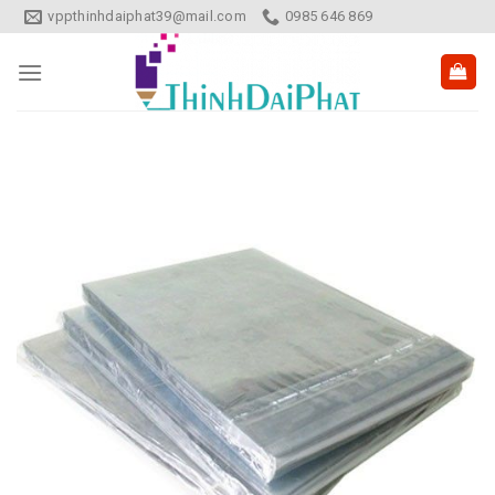
Skip
vppthinhdaiphat39@mail.com
0985 646 869
to
content