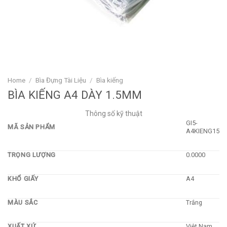
Home
/
Bìa Đựng Tài Liệu
/
Bìa kiếng
BÌA KIẾNG A4 DÀY 1.5MM
Thông số kỹ thuật
GI5-
MÃ SẢN PHẨM
A4KIENG15
TRỌNG LƯỢNG
0.0000
KHỔ GIẤY
A4
MÀU SẮC
Trắng
XUẤT XỨ
Việt Nam