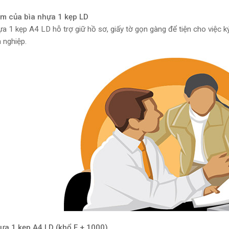
ểm của bìa nhựa 1 kẹp LD
ựa 1 kẹp A4 LD hỗ trợ giữ hồ sơ, giấy tờ gọn gàng để tiện cho việc k
 nghiệp.
ựa 1 kẹp A4 LD (khổ F + 1000)