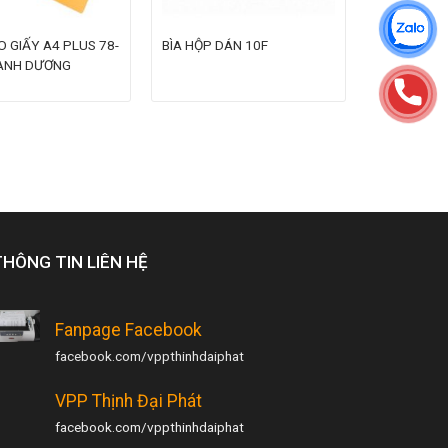
O GIẤY A4 PLUS 78-
BÌA HỘP DÁN 10F
XANH DƯƠNG
THÔNG TIN LIÊN HỆ
Fanpage Facebook
facebook.com/vppthinhdaiphat
VPP Thịnh Đại Phát
facebook.com/vppthinhdaiphat