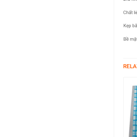
Chất l
Kẹp bằ
Bề mặt
RELA