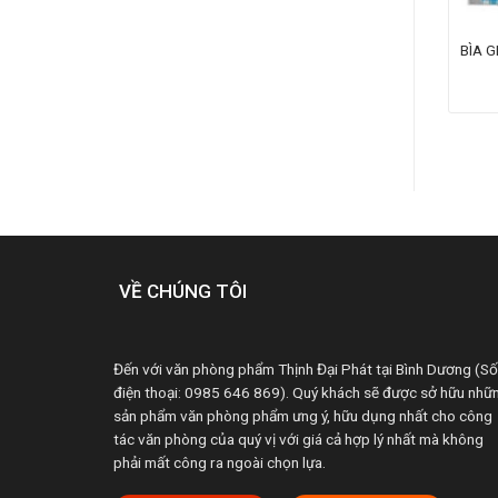
A ACCO GIẤY PLUS A4 78-
BÌA NÚT THIÊN LONG F4 FO-
BÌA 
9 – XÁM
CBF04
VỀ CHÚNG TÔI
Đến với văn phòng phẩm Thịnh Đại Phát tại Bình Dương (Số
điện thoại: 0985 646 869). Quý khách sẽ được sở hữu nhữ
sản phẩm văn phòng phẩm ưng ý, hữu dụng nhất cho công
tác văn phòng của quý vị với giá cả hợp lý nhất mà không
phải mất công ra ngoài chọn lựa.