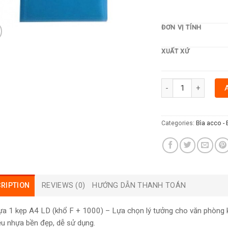
ĐƠN VỊ TÍNH
XUẤT XỨ
BÌA NHỰA 1 KẸP A4 
Categories:
Bìa acco - 
RIPTION
REVIEWS (0)
HƯỚNG DẪN THANH TOÁN
ựa 1 kẹp A4 LD (khổ F + 1000) – Lựa chọn lý tưởng cho văn phòng khi
iệu nhựa bền đẹp, dễ sử dụng.