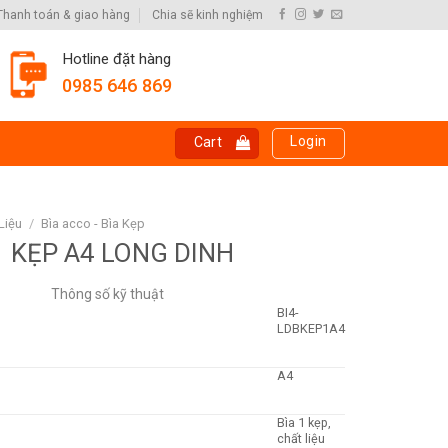
Thanh toán & giao hàng
Chia sẽ kinh nghiệm
Hotline đặt hàng
0985 646 869
Login
Cart
Liệu
/
Bìa acco - Bìa Kẹp
1 KẸP A4 LONG DINH
Thông số kỹ thuật
BI4-
LDBKEP1A4
A4
Bìa 1 kẹp,
chất liệu