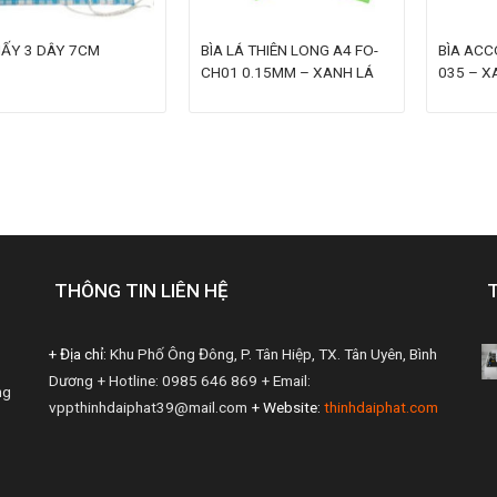
GIẤY 3 DÂY 7CM
BÌA LÁ THIÊN LONG A4 FO-
BÌA ACC
CH01 0.15MM – XANH LÁ
035 – 
THÔNG TIN LIÊN HỆ
+ Địa chỉ:
Khu Phố Ông Đông, P. Tân Hiệp, TX. Tân Uyên, Bình
Dương
+ Hotline: 0985 646 869
+ Email:
ng
vppthinhdaiphat39@mail.com
+ Website:
thinhdaiphat.com