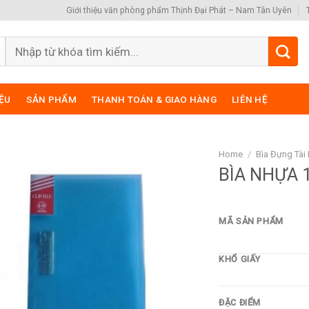
Giới thiệu văn phòng phẩm Thịnh Đại Phát – Nam Tân Uyên
Search
for:
IỆU
SẢN PHẨM
THANH TOÁN & GIAO HÀNG
LIÊN HỆ
Home
/
Bìa Đựng Tài 
BÌA NHỰA 
MÃ SẢN PHẨM
KHỔ GIẤY
ĐẶC ĐIỂM