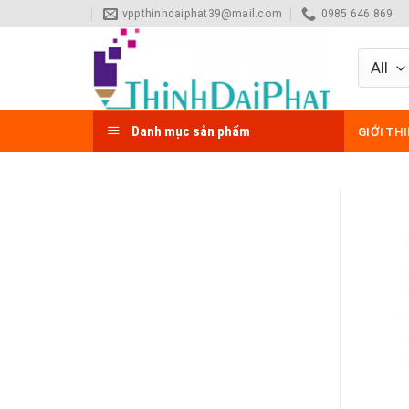
Skip
vppthinhdaiphat39@mail.com
0985 646 869
to
content
Danh mục sản phẩm
GIỚI TH