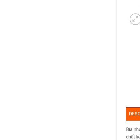
DESC
Bìa nh
chất l